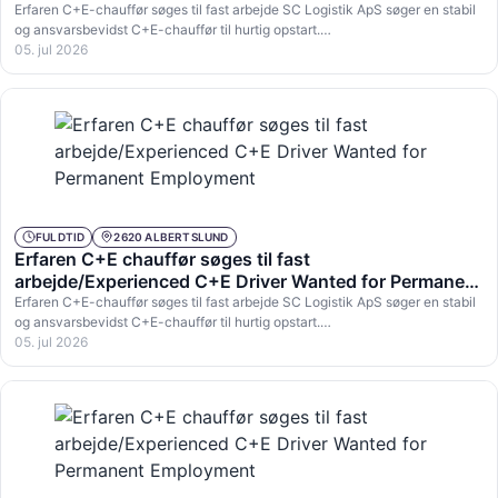
Employment
Erfaren C+E-chauffør søges til fast arbejde SC Logistik ApS søger en stabil
og ansvarsbevidst C+E-chauffør til hurtig opstart.…
05. jul 2026
FULDTID
2620 ALBERTSLUND
Erfaren C+E chauffør søges til fast
arbejde/Experienced C+E Driver Wanted for Permanent
Employment
Erfaren C+E-chauffør søges til fast arbejde SC Logistik ApS søger en stabil
og ansvarsbevidst C+E-chauffør til hurtig opstart.…
05. jul 2026