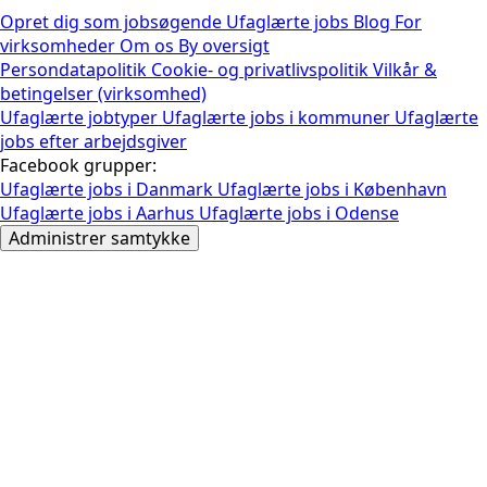
Opret dig som jobsøgende
Ufaglærte jobs
Blog
For
virksomheder
Om os
By oversigt
Persondatapolitik
Cookie- og privatlivspolitik
Vilkår &
betingelser (virksomhed)
Ufaglærte jobtyper
Ufaglærte jobs i kommuner
Ufaglærte
jobs efter arbejdsgiver
Facebook grupper:
Ufaglærte jobs i Danmark
Ufaglærte jobs i København
Ufaglærte jobs i Aarhus
Ufaglærte jobs i Odense
Administrer samtykke