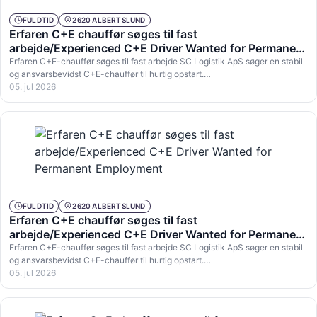
FULDTID
2620 ALBERTSLUND
Erfaren C+E chauffør søges til fast
arbejde/Experienced C+E Driver Wanted for Permanent
Employment
Erfaren C+E-chauffør søges til fast arbejde SC Logistik ApS søger en stabil
og ansvarsbevidst C+E-chauffør til hurtig opstart.…
05. jul 2026
FULDTID
2620 ALBERTSLUND
Erfaren C+E chauffør søges til fast
arbejde/Experienced C+E Driver Wanted for Permanent
Employment
Erfaren C+E-chauffør søges til fast arbejde SC Logistik ApS søger en stabil
og ansvarsbevidst C+E-chauffør til hurtig opstart.…
05. jul 2026