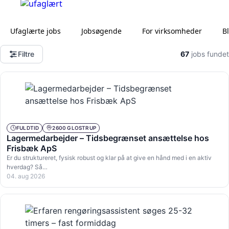
Ufaglærte jobs
Jobsøgende
For virksomheder
B
Filtre
67
jobs fundet
FULDTID
2600 GLOSTRUP
Lagermedarbejder – Tidsbegrænset ansættelse hos
Frisbæk ApS
Er du struktureret, fysisk robust og klar på at give en hånd med i en aktiv
hverdag? Så…
04. aug 2026