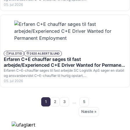
05. jul 2026
FULDTID
2620 ALBERTSLUND
Erfaren C+E chauffør søges til fast
arbejde/Experienced C+E Driver Wanted for Permanent
Employment
Erfaren C+E-chauffør søges til fast arbejde SC Logistik ApS søger en stabil
og ansvarsbevidst C+E-chauffør til hurtig opstart.…
05. jul 2026
1
2
3
…
5
Næste »