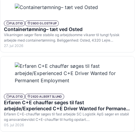
FULDTID
2600 GLOSTRUP
Containertømning– tæt ved Osted
Vikarringen søger flere stabile og arbejdsomme vikarer til tungt fysisk
arbejde med containertømning. Beliggenhed: Osted, 4320 Lejre
Virksomheden…
27. jul 2026
FULDTID
2620 ALBERTSLUND
Erfaren C+E chauffør søges til fast
arbejde/Experienced C+E Driver Wanted for Permanent
Employment
Erfaren C+E-chauffør søges til fast arbejde SC Logistik ApS søger en stabil
og ansvarsbevidst C+E-chauffør til hurtig opstart.…
05. jul 2026