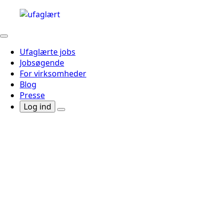
Ufaglærte jobs
Jobsøgende
For virksomheder
Blog
Presse
Log ind