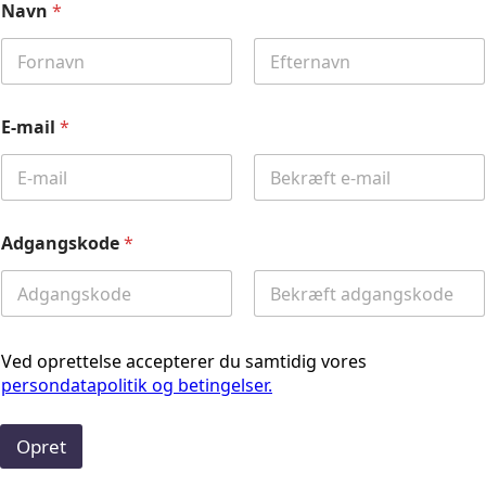
Navn
*
First
Last
E-mail
*
Email
Confirm
Email
Adgangskode
*
Password
Confirm
Password
Ved oprettelse accepterer du samtidig vores
persondatapolitik og betingelser.
Opret