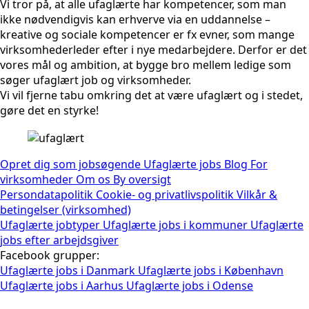
Vi tror på, at alle ufaglærte har kompetencer, som man
ikke nødvendigvis kan erhverve via en uddannelse –
kreative og sociale kompetencer er fx evner, som mange
virksomhederleder efter i nye medarbejdere. Derfor er det
vores mål og ambition, at bygge bro mellem ledige som
søger ufaglært job og virksomheder.
Vi vil fjerne tabu omkring det at være ufaglært og i stedet,
gøre det en styrke!
Opret dig som jobsøgende
Ufaglærte jobs
Blog
For
virksomheder
Om os
By oversigt
Persondatapolitik
Cookie- og privatlivspolitik
Vilkår &
betingelser (virksomhed)
Ufaglærte jobtyper
Ufaglærte jobs i kommuner
Ufaglærte
jobs efter arbejdsgiver
Facebook grupper:
Ufaglærte jobs i Danmark
Ufaglærte jobs i København
Ufaglærte jobs i Aarhus
Ufaglærte jobs i Odense