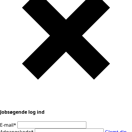
Jobsøgende log ind
E-mail
*
Adgangskode
*
Glemt din