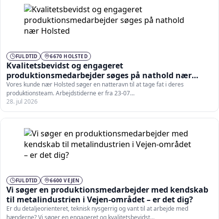
FULDTID
6670 HOLSTED
Kvalitetsbevidst og engageret
produktionsmedarbejder søges på nathold nær
Holsted
Vores kunde nær Holsted søger en natteravn til at tage fat i deres
produktionsteam. Arbejdstiderne er fra 23-07…
28. jul 2026
FULDTID
6600 VEJEN
Vi søger en produktionsmedarbejder med kendskab
til metalindustrien i Vejen-området – er det dig?
Er du detaljeorienteret, teknisk nysgerrig og vant til at arbejde med
hænderne? Vi søger en engageret og kvalitetsbevidst…