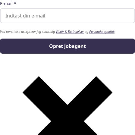
E-mail *
Ved oprettelse accepterer jeg samtidig
Vilkår & Betingelser
og
Persondatapolitik
Opret jobagent