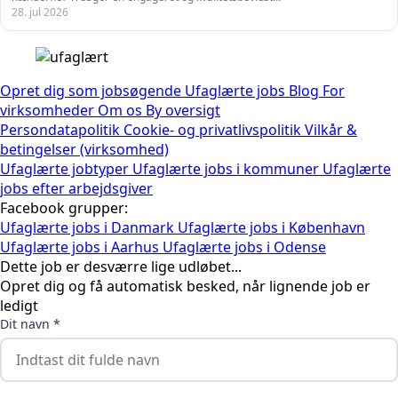
28. jul 2026
Opret dig som jobsøgende
Ufaglærte jobs
Blog
For
virksomheder
Om os
By oversigt
Persondatapolitik
Cookie- og privatlivspolitik
Vilkår &
betingelser (virksomhed)
Ufaglærte jobtyper
Ufaglærte jobs i kommuner
Ufaglærte
jobs efter arbejdsgiver
Facebook grupper:
Ufaglærte jobs i Danmark
Ufaglærte jobs i København
Ufaglærte jobs i Aarhus
Ufaglærte jobs i Odense
Dette job er desværre lige udløbet...
Opret dig og få automatisk besked, når lignende job er
ledigt
Dit navn *