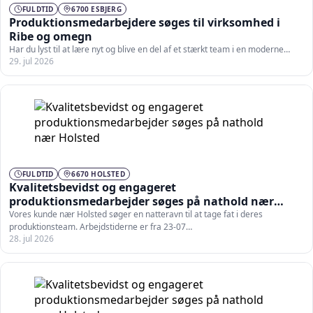
FULDTID
6700 ESBJERG
Produktionsmedarbejdere søges til virksomhed i
Ribe og omegn
Har du lyst til at lære nyt og blive en del af et stærkt team i en moderne…
29. jul 2026
FULDTID
6670 HOLSTED
Kvalitetsbevidst og engageret
produktionsmedarbejder søges på nathold nær
Holsted
Vores kunde nær Holsted søger en natteravn til at tage fat i deres
produktionsteam. Arbejdstiderne er fra 23-07…
28. jul 2026