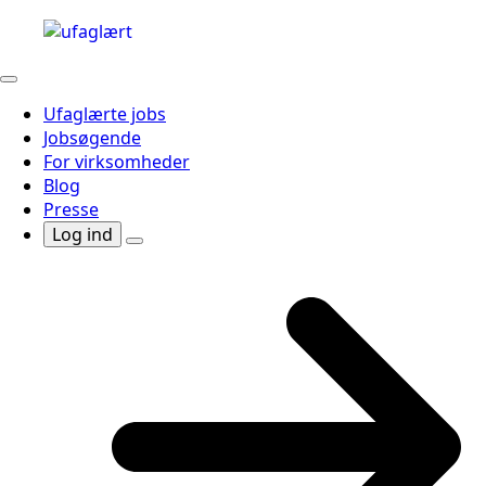
Ufaglærte jobs
Jobsøgende
For virksomheder
Blog
Presse
Log ind