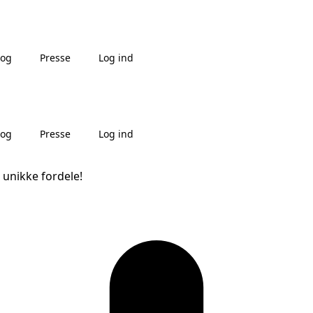
log
Presse
Log ind
log
Presse
Log ind
 unikke fordele!