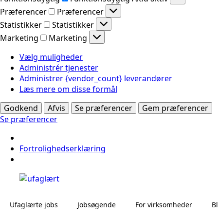
Præferencer
Præferencer
Statistikker
Statistikker
Marketing
Marketing
Vælg muligheder
Administrér tjenester
Administrer {vendor_count} leverandører
Læs mere om disse formål
Godkend
Afvis
Se præferencer
Gem præferencer
Se præferencer
Fortrolighedserklæring
Ufaglærte jobs
Jobsøgende
For virksomheder
B