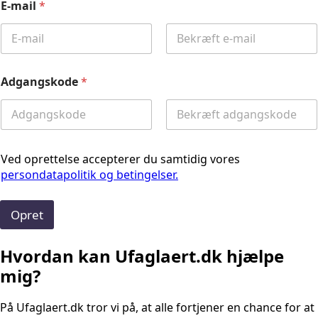
E-mail
*
Email
Confirm
Email
Adgangskode
*
Password
Confirm
Password
Ved oprettelse accepterer du samtidig vores
persondatapolitik og betingelser.
Opret
Hvordan kan Ufaglaert.dk hjælpe
mig?
På Ufaglaert.dk tror vi på, at alle fortjener en chance for at