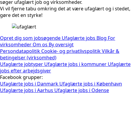
søger ufaglært job og virksomheder.
Vi vil fjerne tabu omkring det at være ufaglært og i stedet,
gøre det en styrke!
Opret dig som jobsøgende
Ufaglærte jobs
Blog
For
virksomheder
Om os
By oversigt
Persondatapolitik
Cookie- og privatlivspolitik
Vilkår &
betingelser (virksomhed)
Ufaglærte jobtyper
Ufaglærte jobs i kommuner
Ufaglærte
jobs efter arbejdsgiver
Facebook grupper:
Ufaglærte jobs i Danmark
Ufaglærte jobs i København
Ufaglærte jobs i Aarhus
Ufaglærte jobs i Odense