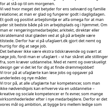
for at stå op til om morgenen.
Vi ved hvor meget det betyder for ens selvværd og familie
relationer, at man er glad og fungerer godt i dagligdagen.
Et godt og positivt arbejdsmiljø er alfa omega for at man
yder sit bedste både på sin arbejdsplads og i hjemmet. Om
man er rengøringsmedarbejder, arkitekt, direktør eller
skraldemand skal glæden ved at gå på arbejde være
tilstede. Derfor har vi på ufaglaert.dk gjort det nemt og
hurtig for dig at søge job.
Det behøver ikke være ekstra tidskrævende og svært at
søge job, fordi man er ufaglært – vi har skåret alle stillinger
fra, som kræver uddannelse. Med et nemt og overskueligt
design gør vi det let for dig at finde drømmejobbet!
Vi tror på at ufaglærte kan løse jobs og opgaver på
anderledes og nye måder.
Vi tror på, at alle ufaglærte har kompetencer, som man
ikke nødvendigvis kan erhverve via en uddannelse –
kreative og sociale kompetencer er fx evner, som mange
virksomhederleder efter i nye medarbejdere. Derfor er det
vores mål og ambition, at bygge bro mellem ledige som