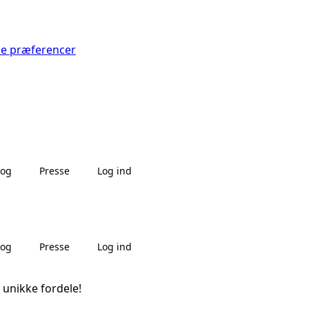
Se præferencer
log
Presse
Log ind
log
Presse
Log ind
 unikke fordele!