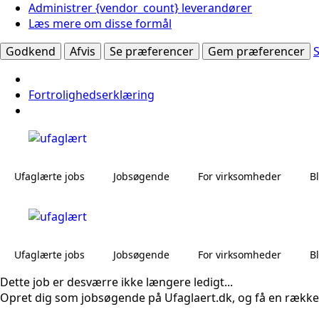
Administrer {vendor_count} leverandører
Læs mere om disse formål
Godkend
Afvis
Se præferencer
Gem præferencer
Fortrolighedserklæring
Ufaglærte jobs
Jobsøgende
For virksomheder
B
Ufaglærte jobs
Jobsøgende
For virksomheder
B
Dette job er desværre ikke længere ledigt...
Opret dig som jobsøgende på Ufaglaert.dk, og få en række