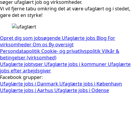
søger ufaglært job og virksomheder.
Vi vil fjerne tabu omkring det at være ufaglært og i stedet,
gøre det en styrke!
Opret dig som jobsøgende
Ufaglærte jobs
Blog
For
virksomheder
Om os
By oversigt
Persondatapolitik
Cookie- og privatlivspolitik
Vilkår &
betingelser (virksomhed)
Ufaglærte jobtyper
Ufaglærte jobs i kommuner
Ufaglærte
jobs efter arbejdsgiver
Facebook grupper:
Ufaglærte jobs i Danmark
Ufaglærte jobs i København
Ufaglærte jobs i Aarhus
Ufaglærte jobs i Odense