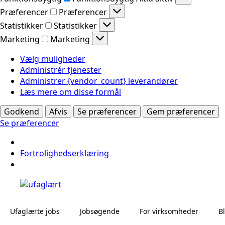
Præferencer
Præferencer
Statistikker
Statistikker
Marketing
Marketing
Vælg muligheder
Administrér tjenester
Administrer {vendor_count} leverandører
Læs mere om disse formål
Godkend
Afvis
Se præferencer
Gem præferencer
Se præferencer
Fortrolighedserklæring
Ufaglærte jobs
Jobsøgende
For virksomheder
B