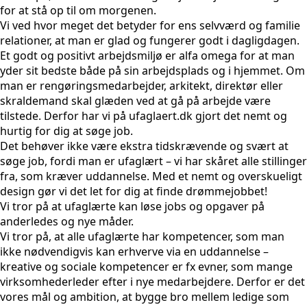
for at stå op til om morgenen.
Vi ved hvor meget det betyder for ens selvværd og familie
relationer, at man er glad og fungerer godt i dagligdagen.
Et godt og positivt arbejdsmiljø er alfa omega for at man
yder sit bedste både på sin arbejdsplads og i hjemmet. Om
man er rengøringsmedarbejder, arkitekt, direktør eller
skraldemand skal glæden ved at gå på arbejde være
tilstede. Derfor har vi på ufaglaert.dk gjort det nemt og
hurtig for dig at søge job.
Det behøver ikke være ekstra tidskrævende og svært at
søge job, fordi man er ufaglært – vi har skåret alle stillinger
fra, som kræver uddannelse. Med et nemt og overskueligt
design gør vi det let for dig at finde drømmejobbet!
Vi tror på at ufaglærte kan løse jobs og opgaver på
anderledes og nye måder.
Vi tror på, at alle ufaglærte har kompetencer, som man
ikke nødvendigvis kan erhverve via en uddannelse –
kreative og sociale kompetencer er fx evner, som mange
virksomhederleder efter i nye medarbejdere. Derfor er det
vores mål og ambition, at bygge bro mellem ledige som