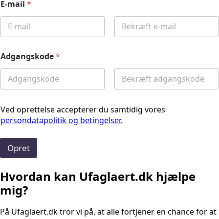
E-mail
*
Email
Confirm
Email
Adgangskode
*
Password
Confirm
Password
Ved oprettelse accepterer du samtidig vores
persondatapolitik og betingelser.
Opret
Hvordan kan Ufaglaert.dk hjælpe
mig?
På Ufaglaert.dk tror vi på, at alle fortjener en chance for at