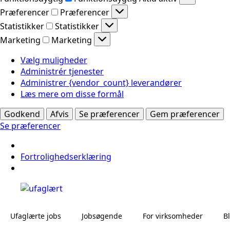
Præferencer
Præferencer
Statistikker
Statistikker
Marketing
Marketing
Vælg muligheder
Administrér tjenester
Administrer {vendor_count} leverandører
Læs mere om disse formål
Godkend
Afvis
Se præferencer
Gem præferencer
Se præferencer
Fortrolighedserklæring
Ufaglærte jobs
Jobsøgende
For virksomheder
B