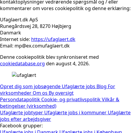
kontaktoplysninger vedrørende spørgsmål og / eller
kommentarer om vores cookiepolitik og denne erklæring:
Ufaglaert.dk ApS
Runegårdsvej 28, 8270 Højbjerg
Danmark
Internet side:
https://ufaglaert.dk
Email:
mp@
ex.com
ufaglaert.dk
Denne cookiepolitik blev synkroniseret med
cookiedatabase.org
den august 4, 2026.
Opret dig som jobsøgende
Ufaglærte jobs
Blog
For
virksomheder
Om os
By oversigt
Persondatapolitik
Cookie- og privatlivspolitik
Vilkår &
betingelser (virksomhed)
Ufaglærte jobtyper
Ufaglærte jobs i kommuner
Ufaglærte
jobs efter arbejdsgiver
Facebook grupper:
Ufaglærte jobs i Danmark
Ufaglærte jobs i København