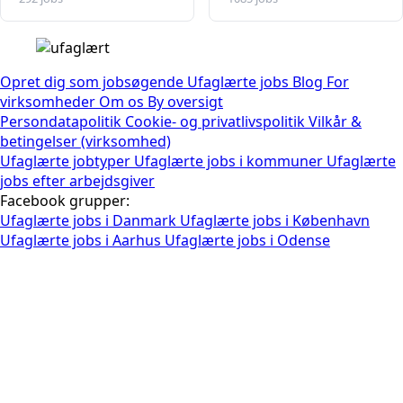
Opret dig som jobsøgende
Ufaglærte jobs
Blog
For
virksomheder
Om os
By oversigt
Persondatapolitik
Cookie- og privatlivspolitik
Vilkår &
betingelser (virksomhed)
Ufaglærte jobtyper
Ufaglærte jobs i kommuner
Ufaglærte
jobs efter arbejdsgiver
Facebook grupper:
Ufaglærte jobs i Danmark
Ufaglærte jobs i København
Ufaglærte jobs i Aarhus
Ufaglærte jobs i Odense