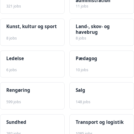
administration
321 jobs
11 jobs
Kunst, kultur og sport
Land-, skov- og
havebrug
8 jobs
8 jobs
Ledelse
Pædagog
6 jobs
10 jobs
Rengøring
Salg
599 jobs
148 jobs
Sundhed
Transport og logistik
292 jobs
1085 jobs