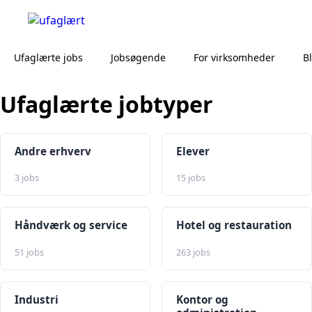
Ufaglærte jobs
Jobsøgende
For virksomheder
B
Ufaglærte jobtyper
Andre erhverv
Elever
3 jobs
15 jobs
Håndværk og service
Hotel og restauration
51 jobs
263 jobs
Industri
Kontor og