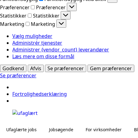
Præferencer
Præferencer
Statistikker
Statistikker
Marketing
Marketing
Vælg muligheder
Administrér tjenester
Administrer {vendor_count} leverandører
Læs mere om disse formål
Godkend
Afvis
Se præferencer
Gem præferencer
Se præferencer
Fortrolighedserklæring
Ufaglærte jobs
Jobsøgende
For virksomheder
B