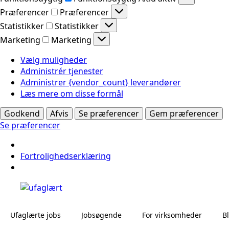
Præferencer
Præferencer
Statistikker
Statistikker
Marketing
Marketing
Vælg muligheder
Administrér tjenester
Administrer {vendor_count} leverandører
Læs mere om disse formål
Godkend
Afvis
Se præferencer
Gem præferencer
Se præferencer
Fortrolighedserklæring
Ufaglærte jobs
Jobsøgende
For virksomheder
B