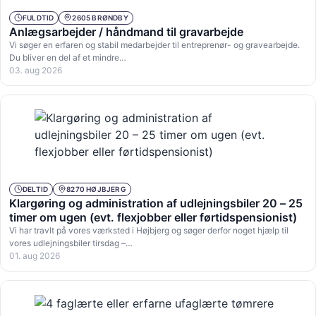
FULDTID
2605 BRØNDBY
Anlægsarbejder / håndmand til gravarbejde
Vi søger en erfaren og stabil medarbejder til entreprenør- og gravearbejde.
Du bliver en del af et mindre…
03. aug 2026
DELTID
8270 HØJBJERG
Klargøring og administration af udlejningsbiler 20 – 25
timer om ugen (evt. flexjobber eller førtidspensionist)
Vi har travlt på vores værksted i Højbjerg og søger derfor noget hjælp til
vores udlejningsbiler tirsdag –…
01. aug 2026