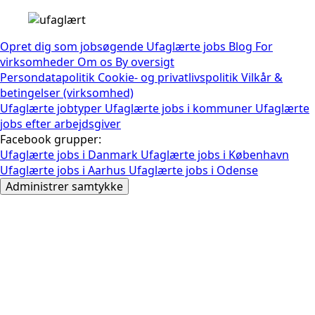
Opret dig som jobsøgende
Ufaglærte jobs
Blog
For
virksomheder
Om os
By oversigt
Persondatapolitik
Cookie- og privatlivspolitik
Vilkår &
betingelser (virksomhed)
Ufaglærte jobtyper
Ufaglærte jobs i kommuner
Ufaglærte
jobs efter arbejdsgiver
Facebook grupper:
Ufaglærte jobs i Danmark
Ufaglærte jobs i København
Ufaglærte jobs i Aarhus
Ufaglærte jobs i Odense
Administrer samtykke