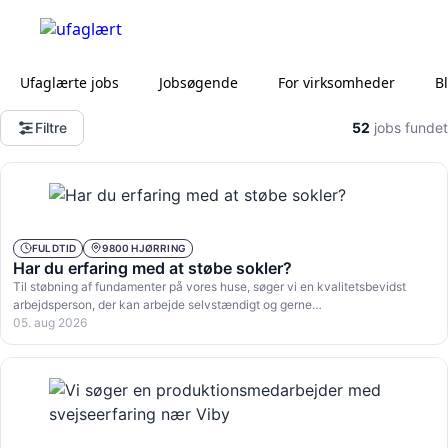
Ufaglærte jobs
Jobsøgende
For virksomheder
B
Filtre
52
jobs fundet
FULDTID
9800 HJØRRING
Har du erfaring med at støbe sokler?
Til støbning af fundamenter på vores huse, søger vi en kvalitetsbevidst
arbejdsperson, der kan arbejde selvstændigt og gerne…
05. aug 2026