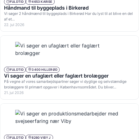
FULDTID
4653 KARISE
Håndmand til byggeplads i Birkerød
Vi søger 2 håndmænd til byggeplads i Birkerød Har du lyst til at blive en del
af et…
22. jul 2026
FULDTID
3400 HILLERØD
Vi søger en ufaglært eller faglært brolægger
På vegne af vores samarbejdspartner søger vi dygtige og selvstændige
brolæggere til primært opgaver i Københavnsområdet. Du bliver…
21. jul 2026
FULDTID
8260 VIBY J