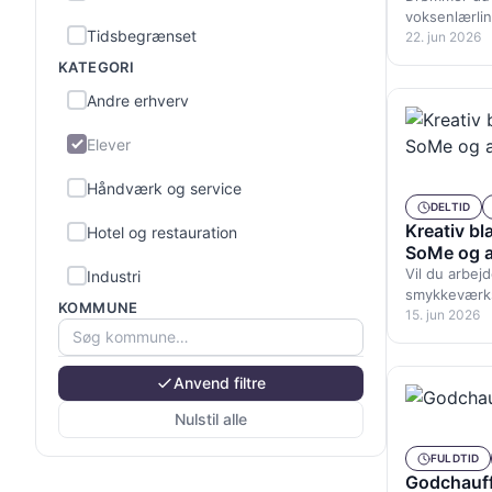
voksenlærlin
Tidsbegrænset
godschauffø
22. jun 2026
KATEGORI
Andre erhverv
Elever
Håndværk og service
DELTID
Kreativ bl
Hotel og restauration
SoMe og a
Vil du arbejd
Industri
smykkeværks
KOMMUNE
og æstetik g
15. jun 2026
Kontor og administration
Baadstorp…
Kunst, kultur og sport
Anvend filtre
Land-, skov- og havebrug
Nulstil alle
Ledelse
FULDTID
Godchauff