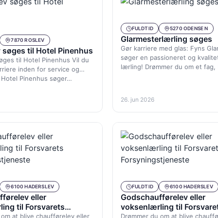
FULDTID
5270 ODENSE N
Glarmesterlærling søges
7870 ROSLEV
Gør karriere med glas: Fyns Gl
 søges til Hotel Pinenhus
søger en passioneret og kvalite
øges til Hotel Pinenhus Vil du
lærling! Drømmer du om et fag,
rriere inden for service og
 Hotel Pinenhus søger…
26. jun 2026
6100 HADERSLEV
FULDTID
6100 HADERSLEV
førelev eller
Godschaufførelev eller
ing til Forsvarets
voksenlærling til Forsvare
stjeneste
Forsyningstjeneste
m at blive chaufførelev eller
Drømmer du om at blive chauffør