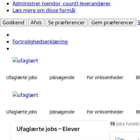
Administrer {vendor_count} leverandører
Læs mere om disse formål
Godkend
Afvis
Se præferencer
Gem præferencer
Fortrolighedserklæring
Ufaglærte jobs
Jobsøgende
For virksomheder
B
Ufaglærte jobs
Jobsøgende
For virksomheder
B
15
jobs fundet
Ufaglærte jobs – Elever