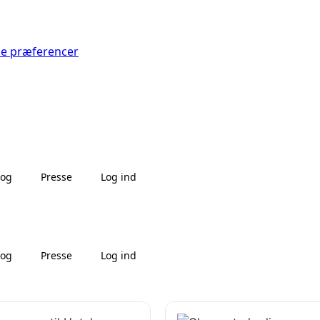
Se præferencer
log
Presse
Log ind
log
Presse
Log ind