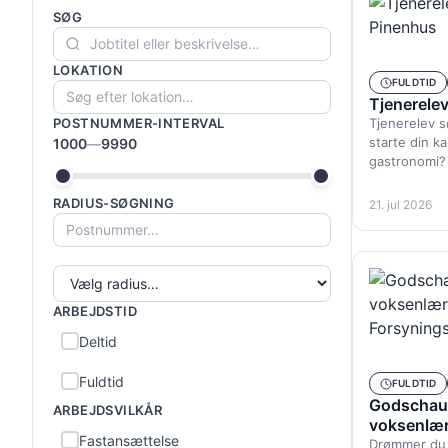
SØG
LOKATION
FULDTID
Tjenerelev
POSTNUMMER-INTERVAL
Tjenerelev s
starte din ka
1000
—
9990
gastronomi?
RADIUS-SØGNING
21. jul 2026
ARBEJDSTID
Deltid
Fuldtid
FULDTID
Godschauf
ARBEJDSVILKÅR
voksenlærl
Fastansættelse
Forsyning
Drømmer du o