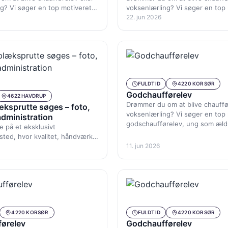
g? Vi søger en top motiveret
voksenlærling? Vi søger en top
relev, ung som ældre med…
godschaufførelev, ung som æl
22. jun 2026
FULDTID
4220 KORSØR
Godchaufførelev
4622 HAVDRUP
Drømmer du om at blive chauffør
æksprutte søges – foto,
voksenlærling? Vi søger en top
dministration
godschaufførelev, ung som æl
e på et eksklusivt
ted, hvor kvalitet, håndværk
år hånd i hånd? Hos
11. jun 2026
4220 KORSØR
FULDTID
4220 KORSØR
ørelev
Godchaufførelev