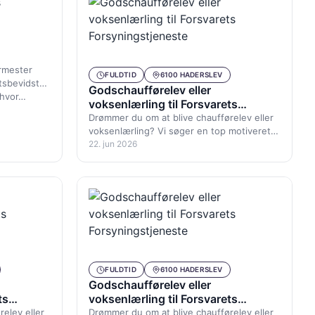
armester
FULDTID
6100 HADERSLEV
tsbevidst
Godschaufførelev eller
 hvor…
voksenlærling til Forsvarets
Forsyningstjeneste
Drømmer du om at blive chaufførelev eller
voksenlærling? Vi søger en top motiveret
godschaufførelev, ung som ældre med…
22. jun 2026
FULDTID
6100 HADERSLEV
Godschaufførelev eller
ts
voksenlærling til Forsvarets
Forsyningstjeneste
elev eller
Drømmer du om at blive chaufførelev eller