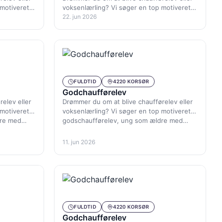
 motiveret
voksenlærling? Vi søger en top motiveret
dre med…
godschaufførelev, ung som ældre med…
22. jun 2026
FULDTID
4220 KORSØR
Godchaufførelev
elev eller
Drømmer du om at blive chaufførelev eller
 motiveret
voksenlærling? Vi søger en top motiveret
dre med…
godschaufførelev, ung som ældre med…
11. jun 2026
FULDTID
4220 KORSØR
Godchaufførelev