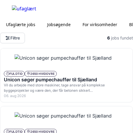
Ufaglærte jobs
Jobsøgende
For virksomheder
B
Filtre
6
jobs fundet
FULDTID
2650 HVIDOVRE
Unicon søger pumpechauffør til Sjælland
Vil du arbejde med store maskiner, tage ansvar på komplekse
byggeprojekter og være den, der får betonen sikkert…
06. aug 2026
FULDTID
2650 HVIDOVRE