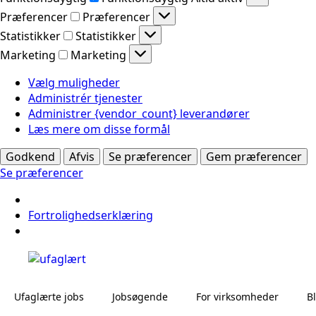
Præferencer
Præferencer
Statistikker
Statistikker
Marketing
Marketing
Vælg muligheder
Administrér tjenester
Administrer {vendor_count} leverandører
Læs mere om disse formål
Godkend
Afvis
Se præferencer
Gem præferencer
Se præferencer
Fortrolighedserklæring
Ufaglærte jobs
Jobsøgende
For virksomheder
B