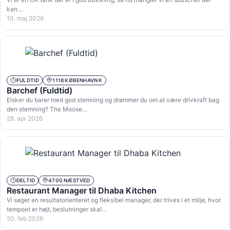
kan…
10. maj 2026
FULDTID
1118 KØBENHAVN K
Barchef (Fuldtid)
Elsker du barer med god stemning og drømmer du om at være drivkraft bag
den stemning? The Moose…
28. apr 2026
DELTID
4700 NÆSTVED
Restaurant Manager til Dhaba Kitchen
Vi søger en resultatorienteret og fleksibel manager, der trives i et miljø, hvor
tempoet er højt, beslutninger skal…
20. feb 2026