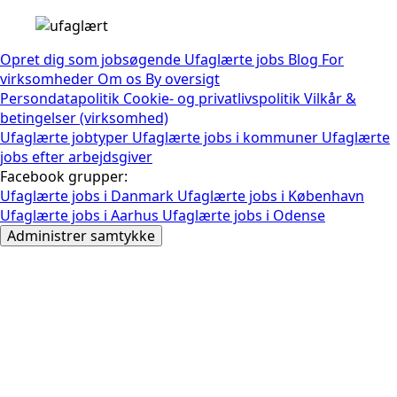
Opret dig som jobsøgende
Ufaglærte jobs
Blog
For
virksomheder
Om os
By oversigt
Persondatapolitik
Cookie- og privatlivspolitik
Vilkår &
betingelser (virksomhed)
Ufaglærte jobtyper
Ufaglærte jobs i kommuner
Ufaglærte
jobs efter arbejdsgiver
Facebook grupper:
Ufaglærte jobs i Danmark
Ufaglærte jobs i København
Ufaglærte jobs i Aarhus
Ufaglærte jobs i Odense
Administrer samtykke