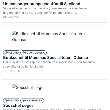
Unicon søger pumpechauffør til Sjælland
Vil du arbejde med store maskiner, tage ansvar på komplekse
byggeprojekter og være den, der får betonen sikkert…
06. aug 2026
FULDTID
5000 ODENSE C
Butikschef til Mammas Specialiteter i Odense
Har du lyst til at stå i spidsen for en travl specialbutik med italienske
specialiteter og høj faglighed…
12. jun 2026
FULDTID
4690 HASLEV
Souschef søges
Vi er en OK tank der er i god udvikling, så nu mangler vi en suuschef der