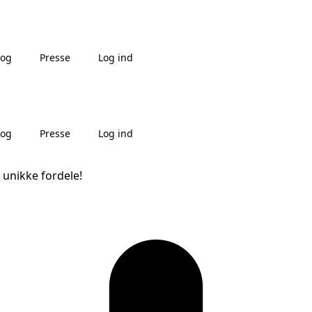
log
Presse
Log ind
log
Presse
Log ind
 unikke fordele!