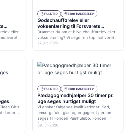
FULDTID
6100 HADERSLEV
Godschaufførelev eller
ts
voksenlærling til Forsvarets
Forsyningstjeneste
elev eller
Drømmer du om at blive chaufførelev eller
 motiveret
voksenlærling? Vi søger en top motiveret
dre med…
godschaufførelev, ung som ældre med…
22. jun 2026
FULDTID
6100 HADERSLEV
Pædagogmedhjælper 30 timer pr.
øges
uge søges hurtigst muligt
lean Girls
Vi ønsker følgende kvalifikationer: Sød,
job Leder du
omsorgsfuld, glad og engageret person
søges til Fonden Pamhulebo. Fonden
Pamhulebo er et…
09. jun 2026