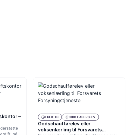
tskontor –
FULDTID
6100 HADERSLEV
Godschaufførelev eller
understøtte
voksenlærling til Forsvarets
 stift, så