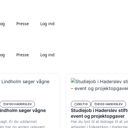
log
Presse
Log ind
log
Presse
Log ind
6100 HADERSLEV
DELTID
6100 HADERSLEV
Lindholm søger vågne
Studiejob i Haderslev stif
event og projektopgaver
vagt. Er du uddannet
Har du lyst til at bidrage til at 
er har du anden relevant
arbejdet i folkekirken i Haderslev