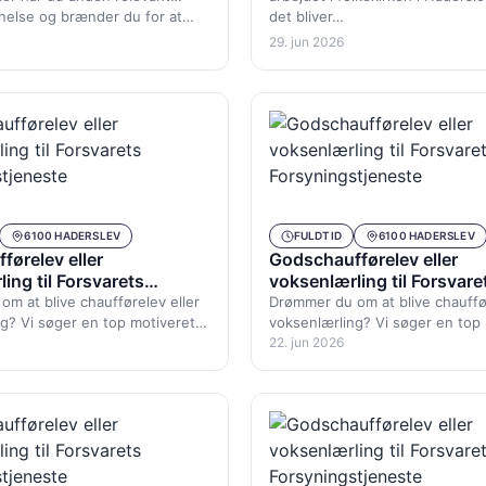
nnelse og brænder du for at…
det bliver…
29. jun 2026
6100 HADERSLEV
FULDTID
6100 HADERSLEV
førelev eller
Godschaufførelev eller
ing til Forsvarets
voksenlærling til Forsvare
stjeneste
Forsyningstjeneste
m at blive chaufførelev eller
Drømmer du om at blive chauffør
g? Vi søger en top motiveret
voksenlærling? Vi søger en top
relev, ung som ældre med…
godschaufførelev, ung som æl
22. jun 2026