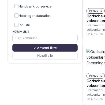
Håndværk og service
FULDTID
Hotel og restauration
Godschauf
voksenlærl
Industri
Forsyning
Drømmer du o
voksenlærlin
KOMMUNE
godschauffø
22. jun 2026
Kontor og administration
Kunst, kultur og sport
Anvend filtre
Land-, skov- og havebrug
Nulstil alle
Ledelse
Pædagog
FULDTID
Godschauf
Rengøring
voksenlærl
Forsyning
Drømmer du o
Salg
voksenlærlin
godschauffø
22. jun 2026
Sundhed