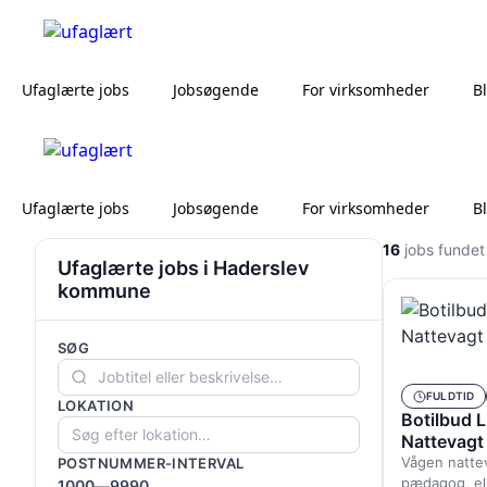
Ufaglærte jobs
Jobsøgende
For virksomheder
B
Ufaglærte jobs
Jobsøgende
For virksomheder
B
16
jobs fundet
Ufaglærte jobs i Haderslev
kommune
SØG
FULDTID
LOKATION
Botilbud 
Nattevagt
Vågen natte
POSTNUMMER-INTERVAL
pædagog, ell
1000
—
9990