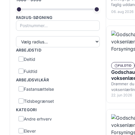
faglig udda
06. aug 2026
RADIUS-SØGNING
ARBEJDSTID
Deltid
FULDTID
Fuldtid
Godschauf
voksenlærl
ARBEJDSVILKÅR
Forsyning
Drømmer du o
Fastansættelse
voksenlærlin
godschauffø
22. jun 2026
Tidsbegrænset
KATEGORI
Andre erhverv
Elever