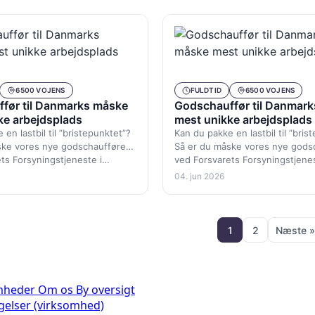
6500 VOJENS
FULDTID
6500 VOJENS
før til Danmarks måske
Godschauffør til Danmar
ke arbejdsplads
mest unikke arbejdsplads
en lastbil til ”bristepunktet”?
Kan du pakke en lastbil til ”bris
ske vores nye godschauffører
Så er du måske vores nye gods
ts Forsyningstjeneste i…
ved Forsvarets Forsyningstjene
04. jun 2026
1
2
Næste »
omheder
Om os
By oversigt
ngelser (virksomhed)