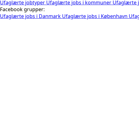
Ufaglærte jobtyper
Ufaglærte jobs i kommuner
Ufaglærte j
Facebook grupper:
Ufaglærte jobs i Danmark
Ufaglærte jobs i København
Ufag