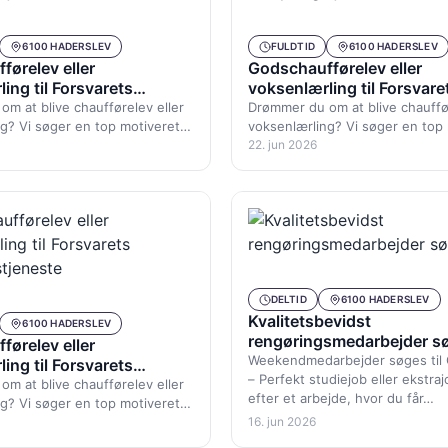
6100 HADERSLEV
FULDTID
6100 HADERSLEV
førelev eller
Godschaufførelev eller
ing til Forsvarets
voksenlærling til Forsvare
stjeneste
Forsyningstjeneste
m at blive chaufførelev eller
Drømmer du om at blive chauffør
g? Vi søger en top motiveret
voksenlærling? Vi søger en top
relev, ung som ældre med…
godschaufførelev, ung som æl
22. jun 2026
DELTID
6100 HADERSLEV
Kvalitetsbevidst
6100 HADERSLEV
rengøringsmedarbejder s
førelev eller
Weekendmedarbejder søges til C
ing til Forsvarets
– Perfekt studiejob eller ekstra
stjeneste
m at blive chaufførelev eller
efter et arbejde, hvor du får…
g? Vi søger en top motiveret
relev, ung som ældre med…
16. jun 2026