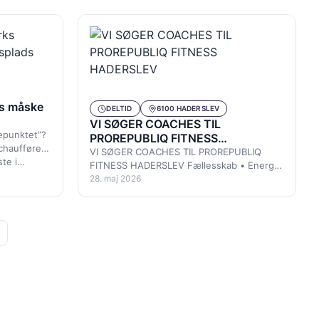
ks måske
DELTID
6100 HADERSLEV
VI SØGER COACHES TIL
tepunktet”?
PROREPUBLIQ FITNESS
chauffører
HADERSLEV
VI SØGER COACHES TIL PROREPUBLIQ
ste i…
FITNESS HADERSLEV Fællesskab • Energi
• Træningsglæde Er du typen, der elsker
28. maj 2026
at…