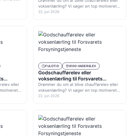
Forsyningstjeneste
Drømmer du om at blive chaufførelev eller
voksenlærling? Vi søger en top motiveret
godschaufførelev, ung som ældre med…
22. jun 2026
FULDTID
6100 HADERSLEV
Godschaufførelev eller
ts
voksenlærling til Forsvarets
Forsyningstjeneste
elev eller
Drømmer du om at blive chaufførelev eller
 motiveret
voksenlærling? Vi søger en top motiveret
dre med…
godschaufførelev, ung som ældre med…
22. jun 2026