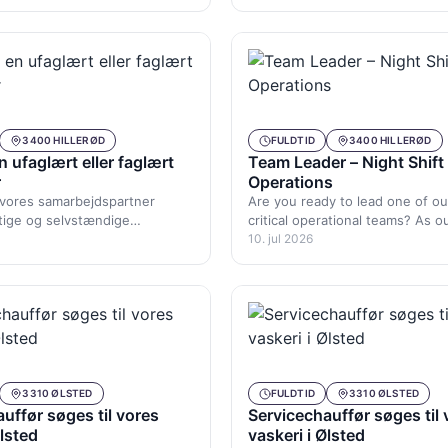
mrådet. Du bliver…
Københavnsområdet. Du bliver
3400 HILLERØD
FULDTID
3400 HILLERØD
n ufaglært eller faglært
Team Leader – Night Shift
r
Operations
 vores samarbejdspartner
Are you ready to lead one of o
tige og selvstændige
critical operational teams? As o
il primært opgaver i
Shift Team Leader,…
10. jul 2026
mrådet. Du bliver…
3310 ØLSTED
FULDTID
3310 ØLSTED
uffør søges til vores
Servicechauffør søges til 
Ølsted
vaskeri i Ølsted