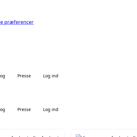
Se præferencer
log
Presse
Log ind
log
Presse
Log ind