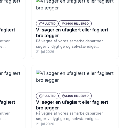
FULDTID
3400 HILLERØD
 faglært
Vi søger en ufaglært eller faglært
brolægger
artner
På vegne af vores samarbejdspartner
ge
søger vi dygtige og selvstændige
i
brolæggere til primært opgaver i
21. jul 2026
…
Københavnsområdet. Du bliver…
FULDTID
3400 HILLERØD
 faglært
Vi søger en ufaglært eller faglært
brolægger
artner
På vegne af vores samarbejdspartner
ge
søger vi dygtige og selvstændige
i
brolæggere til primært opgaver i
21. jul 2026