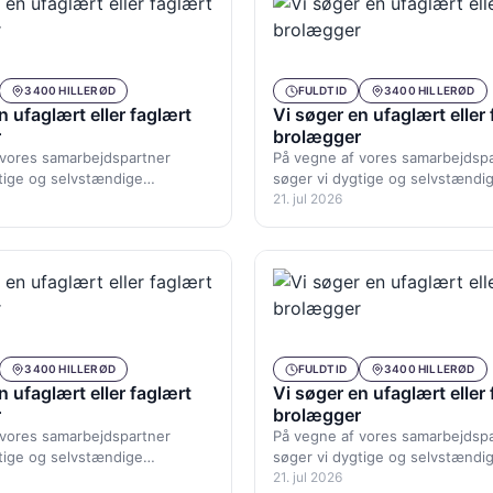
3400 HILLERØD
FULDTID
3400 HILLERØD
n ufaglært eller faglært
Vi søger en ufaglært eller
r
brolægger
 vores samarbejdspartner
På vegne af vores samarbejdsp
tige og selvstændige
søger vi dygtige og selvstændi
il primært opgaver i
brolæggere til primært opgaver 
21. jul 2026
mrådet. Du bliver…
Københavnsområdet. Du bliver
3400 HILLERØD
FULDTID
3400 HILLERØD
n ufaglært eller faglært
Vi søger en ufaglært eller
r
brolægger
 vores samarbejdspartner
På vegne af vores samarbejdsp
tige og selvstændige
søger vi dygtige og selvstændi
il primært opgaver i
brolæggere til primært opgaver 
21. jul 2026