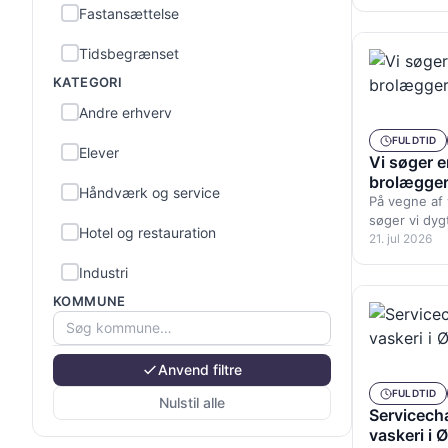
Københavnso
Fastansættelse
Tidsbegrænset
KATEGORI
Andre erhverv
FULDTID
Elever
Vi søger e
brolægge
Håndværk og service
På vegne af
søger vi dyg
Hotel og restauration
brolæggere t
21. jul 2026
Københavnso
Industri
KOMMUNE
Kontor og administration
Kunst, kultur og sport
Anvend filtre
Land-, skov- og havebrug
FULDTID
Nulstil alle
Servicecha
Ledelse
vaskeri i 