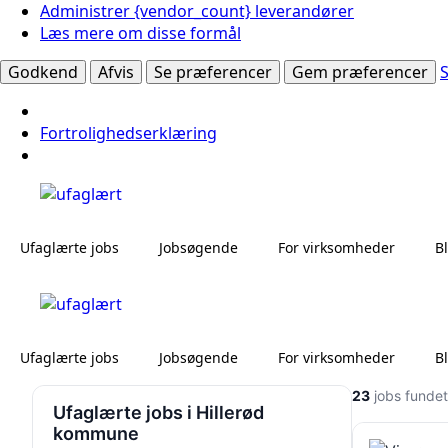
Administrer {vendor_count} leverandører
Læs mere om disse formål
Godkend
Afvis
Se præferencer
Gem præferencer
Fortrolighedserklæring
Ufaglærte jobs
Jobsøgende
For virksomheder
B
Ufaglærte jobs
Jobsøgende
For virksomheder
B
23
jobs fundet
Ufaglærte jobs i Hillerød
kommune