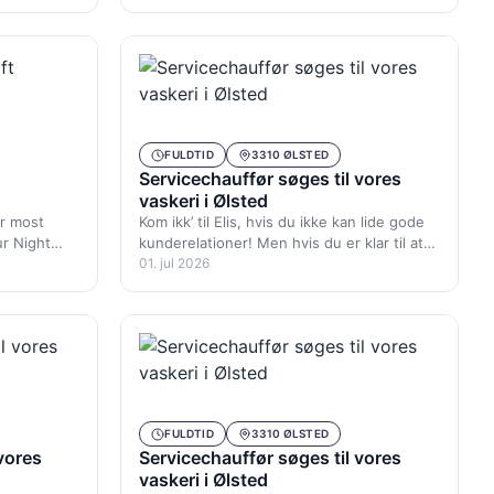
…
Københavnsområdet. Du bliver…
FULDTID
3310 ØLSTED
Servicechauffør søges til vores
vaskeri i Ølsted
ur most
Kom ikk’ til Elis, hvis du ikke kan lide gode
ur Night
kunderelationer! Men hvis du er klar til at…
01. jul 2026
FULDTID
3310 ØLSTED
vores
Servicechauffør søges til vores
vaskeri i Ølsted