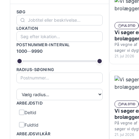
SØG
FULDTID
LOKATION
Vi søger e
brolægge
På vegne af
POSTNUMMER-INTERVAL
søger vi dyg
1000
—
9990
brolæggere t
21. jul 2026
Københavnso
RADIUS-SØGNING
ARBEJDSTID
FULDTID
Vi søger e
Deltid
brolægge
På vegne af
Fuldtid
søger vi dyg
ARBEJDSVILKÅR
brolæggere t
21. jul 2026