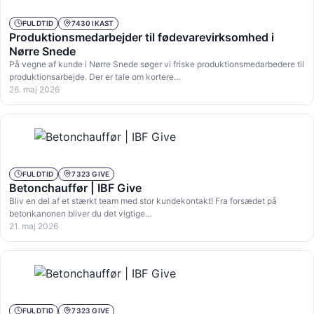
FULDTID
7430 IKAST
Produktionsmedarbejder til fødevarevirksomhed i
Nørre Snede
På vegne af kunde i Nørre Snede søger vi friske produktionsmedarbedere til
produktionsarbejde. Der er tale om kortere…
26. maj 2026
FULDTID
7323 GIVE
Betonchauffør | IBF Give
Bliv en del af et stærkt team med stor kundekontakt! Fra forsædet på
betonkanonen bliver du det vigtige…
21. maj 2026
FULDTID
7323 GIVE