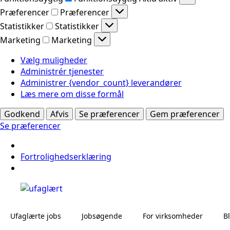
Præferencer
Præferencer
Statistikker
Statistikker
Marketing
Marketing
Vælg muligheder
Administrér tjenester
Administrer {vendor_count} leverandører
Læs mere om disse formål
Godkend
Afvis
Se præferencer
Gem præferencer
Se præferencer
Fortrolighedserklæring
Ufaglærte jobs
Jobsøgende
For virksomheder
B