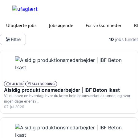
Ufaglærte jobs
Jobsøgende
For virksomheder
B
Filtre
10
jobs fundet
FULDTID
7441 BORDING
Alsidig produktionsmedarbejder | IBF Beton Ikast
Vil du have en hverdag, hvor du lærer hele betonværket at kende, og hvor
ingen dage er ens?…
07. jul 2026