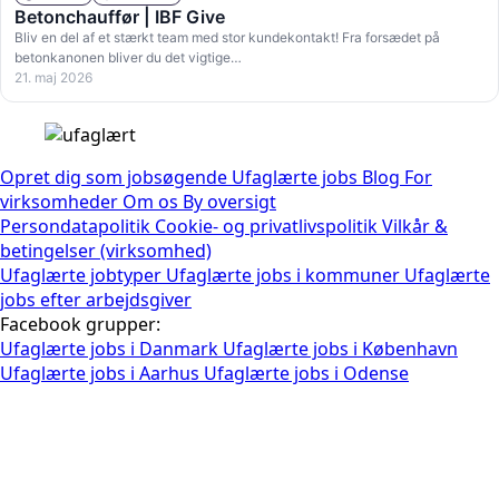
Betonchauffør | IBF Give
Bliv en del af et stærkt team med stor kundekontakt! Fra forsædet på
betonkanonen bliver du det vigtige…
21. maj 2026
Opret dig som jobsøgende
Ufaglærte jobs
Blog
For
virksomheder
Om os
By oversigt
Persondatapolitik
Cookie- og privatlivspolitik
Vilkår &
betingelser (virksomhed)
Ufaglærte jobtyper
Ufaglærte jobs i kommuner
Ufaglærte
jobs efter arbejdsgiver
Facebook grupper:
Ufaglærte jobs i Danmark
Ufaglærte jobs i København
Ufaglærte jobs i Aarhus
Ufaglærte jobs i Odense