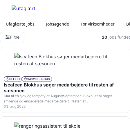
Ufaglærte jobs
Jobsøgende
For virksomheder
B
Filtre
20
jobs fundet
DELTID
9492 BLOKHUS
Iscafeen Blokhus søger medarbejdere til resten af
sæsonen
Klar til en sjov og tempofyldt August/September i Blokhus? Vi søger
smilende og engagerede medarbejdere til resten af…
03. aug 2026