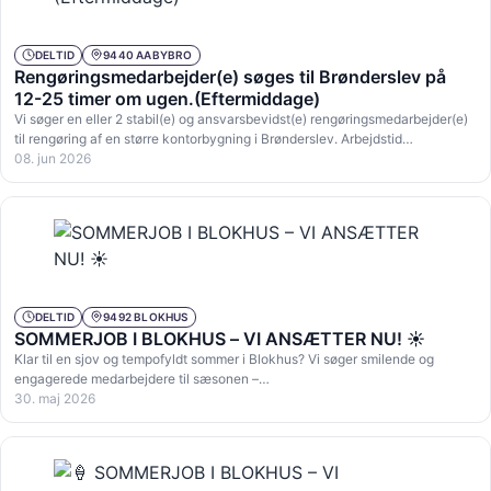
DELTID
9440 AABYBRO
Rengøringsmedarbejder(e) søges til Brønderslev på
12-25 timer om ugen.(Eftermiddage)
Vi søger en eller 2 stabil(e) og ansvarsbevidst(e) rengøringsmedarbejder(e)
til rengøring af en større kontorbygning i Brønderslev. Arbejdstid…
08. jun 2026
DELTID
9492 BLOKHUS
SOMMERJOB I BLOKHUS – VI ANSÆTTER NU! ☀️
Klar til en sjov og tempofyldt sommer i Blokhus? Vi søger smilende og
engagerede medarbejdere til sæsonen –…
30. maj 2026