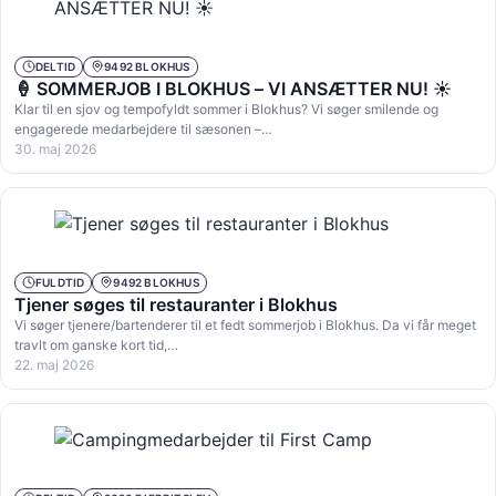
DELTID
9492 BLOKHUS
🍦 SOMMERJOB I BLOKHUS – VI ANSÆTTER NU! ☀️
Klar til en sjov og tempofyldt sommer i Blokhus? Vi søger smilende og
engagerede medarbejdere til sæsonen –…
30. maj 2026
FULDTID
9492 BLOKHUS
Tjener søges til restauranter i Blokhus
Vi søger tjenere/bartenderer til et fedt sommerjob i Blokhus. Da vi får meget
travlt om ganske kort tid,…
22. maj 2026