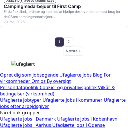
DELTID
9690 FJERRITSLEV
Campingmedarbejder til First Camp
Er du fleksibel, jordnær og kan lide at hjælpe der, hvor der er mest brug for
det?Som campingmedarbejder…
20. maj 2026
1
2
Næste »
Opret dig som jobsøgende
Ufaglærte jobs
Blog
For
virksomheder
Om os
By oversigt
Persondatapolitik
Cookie- og privatlivspolitik
Vilkår &
betingelser (virksomhed)
Ufaglærte jobtyper
Ufaglærte jobs i kommuner
Ufaglærte
jobs efter arbejdsgiver
Facebook grupper:
Ufaglærte jobs i Danmark
Ufaglærte jobs i København
Ufaglærte jobs i Aarhus
Ufaglærte jobs i Odense