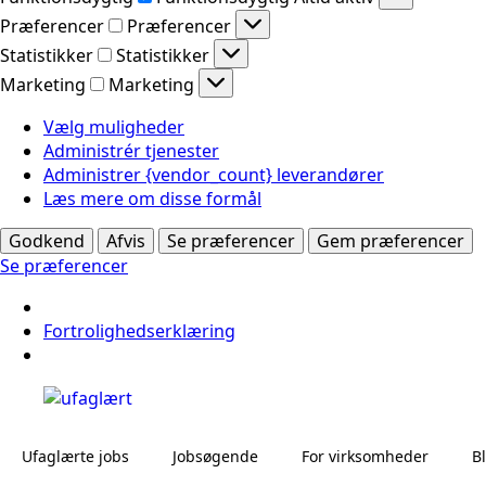
Præferencer
Præferencer
Statistikker
Statistikker
Marketing
Marketing
Vælg muligheder
Administrér tjenester
Administrer {vendor_count} leverandører
Læs mere om disse formål
Godkend
Afvis
Se præferencer
Gem præferencer
Se præferencer
Fortrolighedserklæring
Ufaglærte jobs
Jobsøgende
For virksomheder
B