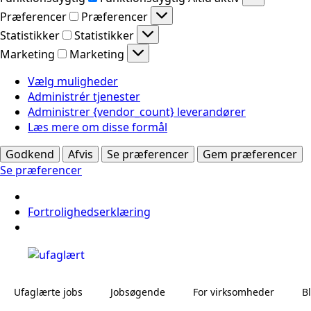
Præferencer
Præferencer
Statistikker
Statistikker
Marketing
Marketing
Vælg muligheder
Administrér tjenester
Administrer {vendor_count} leverandører
Læs mere om disse formål
Godkend
Afvis
Se præferencer
Gem præferencer
Se præferencer
Fortrolighedserklæring
Ufaglærte jobs
Jobsøgende
For virksomheder
B