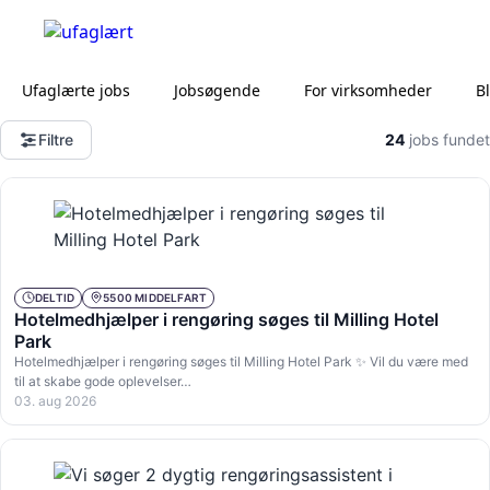
Ufaglærte jobs
Jobsøgende
For virksomheder
B
Filtre
24
jobs fundet
DELTID
5500 MIDDELFART
Hotelmedhjælper i rengøring søges til Milling Hotel
Park
Hotelmedhjælper i rengøring søges til Milling Hotel Park ✨ Vil du være med
til at skabe gode oplevelser…
03. aug 2026