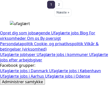
1
2
Næste »
Opret dig som jobsøgende
Ufaglærte jobs
Blog
For
virksomheder
Om os
By oversigt
Persondatapolitik
Cookie- og privatlivspolitik
Vilkår &
betingelser (virksomhed)
Ufaglærte jobtyper
Ufaglærte jobs i kommuner
Ufaglærte
jobs efter arbejdsgiver
Facebook grupper:
Ufaglærte jobs i Danmark
Ufaglærte jobs i København
Ufaglærte jobs i Aarhus
Ufaglærte jobs i Odense
Administrer samtykke