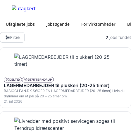
Ufaglærte jobs
Jobsøgende
For virksomheder
B
Filtre
7
jobs fundet
DELTID
9575 TERNDRUP
LAGERMEDARBEJDER til plukkeri (20-25 timer)
BASICCLEAN.DK SØGER EN LAGERMEDARBEJDER (20-25 timer) Hvis du
drømmer om et job på 20 – 25 timer om…
21. jul 2026