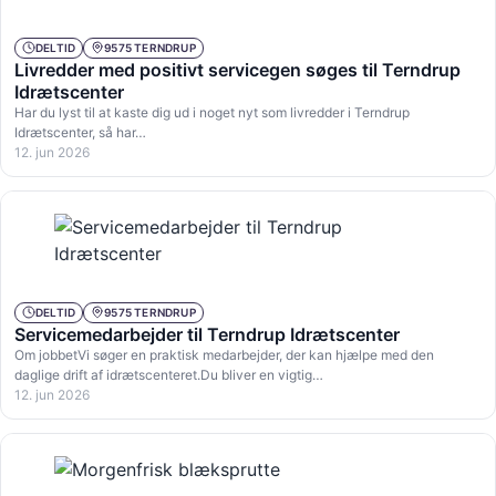
DELTID
9575 TERNDRUP
Livredder med positivt servicegen søges til Terndrup
Idrætscenter
Har du lyst til at kaste dig ud i noget nyt som livredder i Terndrup
Idrætscenter, så har…
12. jun 2026
DELTID
9575 TERNDRUP
Servicemedarbejder til Terndrup Idrætscenter
Om jobbetVi søger en praktisk medarbejder, der kan hjælpe med den
daglige drift af idrætscenteret.Du bliver en vigtig…
12. jun 2026