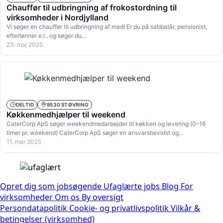
Chauffør til udbringning af frokostordning til
virksomheder i Nordjylland
Vi søger en chauffør til udbringning af mad! Er du på sabbatår, pensionist,
efterlønner e.l., og søger du…
23. maj 2025
DELTID
9530 STØVRING
Køkkenmedhjælper til weekend
CaterCorp ApS søger weekendmedarbejder til køkken og levering (0–16
timer pr. weekend) CaterCorp ApS søger en ansvarsbevidst og…
11. mar 2025
Opret dig som jobsøgende
Ufaglærte jobs
Blog
For
virksomheder
Om os
By oversigt
Persondatapolitik
Cookie- og privatlivspolitik
Vilkår &
betingelser (virksomhed)