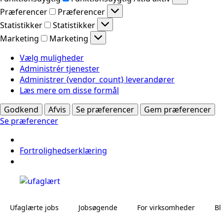
Præferencer
Præferencer
Statistikker
Statistikker
Marketing
Marketing
Vælg muligheder
Administrér tjenester
Administrer {vendor_count} leverandører
Læs mere om disse formål
Godkend
Afvis
Se præferencer
Gem præferencer
Se præferencer
Fortrolighedserklæring
Ufaglærte jobs
Jobsøgende
For virksomheder
B