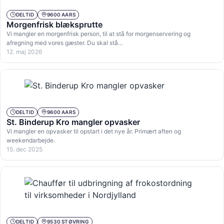
DELTID
9600 AARS
Morgenfrisk blæksprutte
Vi mangler en morgenfrisk person, til at stå for morgenservering og
afregning med vores gæster. Du skal stå…
12. maj 2026
DELTID
9600 AARS
St. Binderup Kro mangler opvasker
Vi mangler en opvasker til opstart i det nye år. Primært aften og
weekendarbejde.
15. dec 2025
DELTID
9530 STØVRING