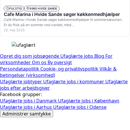
FULDTID
6960 HVIDE SANDE
Cafe Marina i Hvide Sande søger køkkenmedhjælper
Café Marina i Hvide Sande søger køkkenmedhjælper til sommersæsonen.
Er du frisk på en sommer ved vandet, med…
22. maj 2025
Opret dig som jobsøgende
Ufaglærte jobs
Blog
For
virksomheder
Om os
By oversigt
Persondatapolitik
Cookie- og privatlivspolitik
Vilkår &
betingelser (virksomhed)
Ufaglærte jobtyper
Ufaglærte jobs i kommuner
Ufaglærte
jobs efter arbejdsgiver
Facebook grupper:
Ufaglærte jobs i Danmark
Ufaglærte jobs i København
Ufaglærte jobs i Aarhus
Ufaglærte jobs i Odense
Administrer samtykke