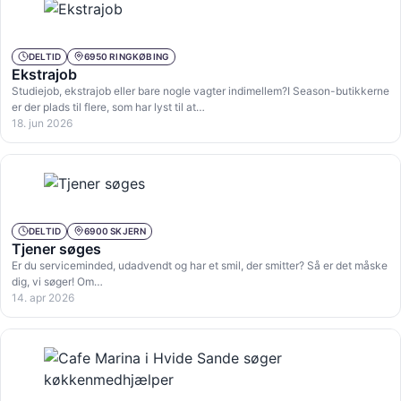
DELTID
6950 RINGKØBING
Ekstrajob
Studiejob, ekstrajob eller bare nogle vagter indimellem?I Season-butikkerne
er der plads til flere, som har lyst til at…
18. jun 2026
DELTID
6900 SKJERN
Tjener søges
Er du serviceminded, udadvendt og har et smil, der smitter? Så er det måske
dig, vi søger! Om…
14. apr 2026