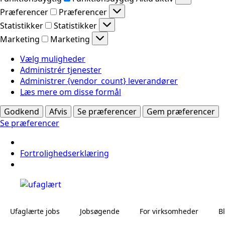
Præferencer
Præferencer
Statistikker
Statistikker
Marketing
Marketing
Vælg muligheder
Administrér tjenester
Administrer {vendor_count} leverandører
Læs mere om disse formål
Godkend
Afvis
Se præferencer
Gem præferencer
Se præferencer
Fortrolighedserklæring
Ufaglærte jobs
Jobsøgende
For virksomheder
B