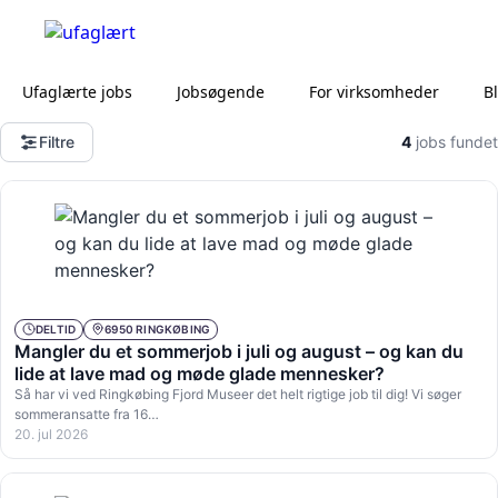
Ufaglærte jobs
Jobsøgende
For virksomheder
B
Filtre
4
jobs fundet
DELTID
6950 RINGKØBING
Mangler du et sommerjob i juli og august – og kan du
lide at lave mad og møde glade mennesker?
Så har vi ved Ringkøbing Fjord Museer det helt rigtige job til dig! Vi søger
sommeransatte fra 16…
20. jul 2026