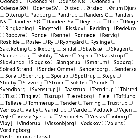
Odense C
Odense N
Odense NØ
Odense S
Odense SØ
Odense SV
Ølsted
Ørsted
Ørum Djurs
Otterup
Padborg
Pandrup
Randers C
Randers
NV
Randers SØ
Randers SV
Regstrup
Ribe
Ringe
Ringkøbing
Ringsted
Risskov
Rødding
Rødekro
Rødovre
Rønde
Rønne
Rønnede
Rørvig
Roskilde
Roslev
Ry
Ryomgård
Ryslinge
Sakskøbing
Silkeborg
Sindal
Skælskør
Skagen
Skanderborg
Skibby
Skive
Skjern
Skødstrup
Skovlunde
Slagelse
Slangerup
Smørum
Søborg
Solrød Strand
Sønder Omme
Sønderborg
Søndersø
Sorø
Spentrup
Sporup
Spøttrup
Stege
Stouby
Støvring
Struer
Sulsted
Sunds
Svendborg
Svenstrup J
Taastrup
Terndrup
Thisted
Tilst
Tinglev
Tistrup
Tjæreborg
Tjele
Toftlund
Tølløse
Tommerup
Tønder
Tørring
Trustrup
Værløse
Valby
Vamdrup
Varde
Vedbæk
Vejen
Vejle
Veksø Sjælland
Vemmelev
Vesløs
Viborg
Viby J
Vinderup
Vissenbjerg
Vodskov
Vojens
Vordingborg
Postnummer-interval