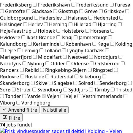
Frederiksberg
Frederikshavn
Frederikssund
Furesø
Gentofte
Gladsaxe
Glostrup
Greve
Gribskov
Guldborgsund
Haderslev
Halsnæs
Hedensted
Helsingør
Herlev
Herning
Hillerød
Hjørring
Høje-Taastrup
Holbæk
Holstebro
Horsens
Hvidovre
Ikast-Brande
Ishøj
Jammerbugt
Kalundborg
Kerteminde
København
Køge
Kolding
Lejre
Lemvig
Lolland
Lyngby-Taarbæk
Mariagerfjord
Middelfart
Næstved
Norddjurs
Nordfyns
Nyborg
Odder
Odense
Odsherred
Randers
Rebild
Ringkøbing-Skjern
Ringsted
Rødovre
Roskilde
Rudersdal
Silkeborg
Skanderborg
Skive
Slagelse
Solrød
Sønderborg
Sorø
Struer
Svendborg
Syddjurs
Tårnby
Thisted
Tønder
Varde
Vejen
Vejle
Vesthimmerlands
Viborg
Vordingborg
Anvend filtre
Nulstil alle
Filtre
74
jobs fundet