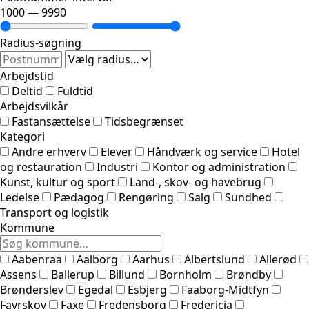
1000
—
9990
Radius-søgning
Arbejdstid
Deltid
Fuldtid
Arbejdsvilkår
Fastansættelse
Tidsbegrænset
Kategori
Andre erhverv
Elever
Håndværk og service
Hotel
og restauration
Industri
Kontor og administration
Kunst, kultur og sport
Land-, skov- og havebrug
Ledelse
Pædagog
Rengøring
Salg
Sundhed
Transport og logistik
Kommune
Aabenraa
Aalborg
Aarhus
Albertslund
Allerød
Assens
Ballerup
Billund
Bornholm
Brøndby
Brønderslev
Egedal
Esbjerg
Faaborg-Midtfyn
Favrskov
Faxe
Fredensborg
Fredericia