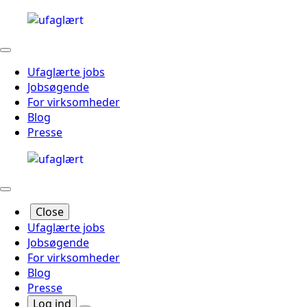
Ufaglærte jobs
Jobsøgende
For virksomheder
Blog
Presse
Close
Ufaglærte jobs
Jobsøgende
For virksomheder
Blog
Presse
Log ind