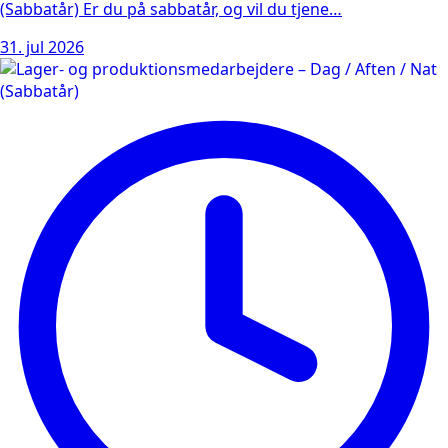
(Sabbatår) Er du på sabbatår, og vil du tjene…
31. jul 2026