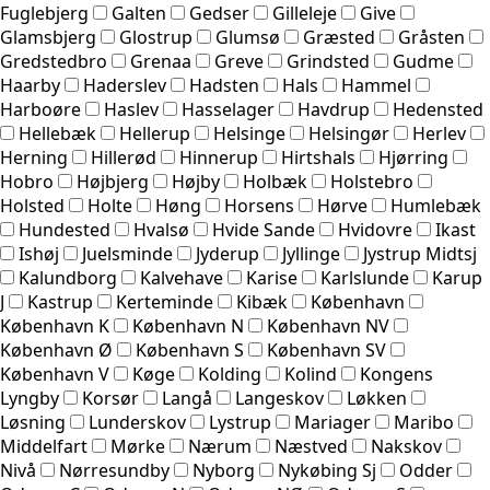
Fuglebjerg
Galten
Gedser
Gilleleje
Give
Glamsbjerg
Glostrup
Glumsø
Græsted
Gråsten
Gredstedbro
Grenaa
Greve
Grindsted
Gudme
Haarby
Haderslev
Hadsten
Hals
Hammel
Harboøre
Haslev
Hasselager
Havdrup
Hedensted
Hellebæk
Hellerup
Helsinge
Helsingør
Herlev
Herning
Hillerød
Hinnerup
Hirtshals
Hjørring
Hobro
Højbjerg
Højby
Holbæk
Holstebro
Holsted
Holte
Høng
Horsens
Hørve
Humlebæk
Hundested
Hvalsø
Hvide Sande
Hvidovre
Ikast
Ishøj
Juelsminde
Jyderup
Jyllinge
Jystrup Midtsj
Kalundborg
Kalvehave
Karise
Karlslunde
Karup
J
Kastrup
Kerteminde
Kibæk
København
København K
København N
København NV
København Ø
København S
København SV
København V
Køge
Kolding
Kolind
Kongens
Lyngby
Korsør
Langå
Langeskov
Løkken
Løsning
Lunderskov
Lystrup
Mariager
Maribo
Middelfart
Mørke
Nærum
Næstved
Nakskov
Nivå
Nørresundby
Nyborg
Nykøbing Sj
Odder