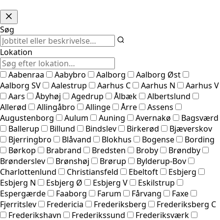
Søg
Lokation
Aabenraa
Aabybro
Aalborg
Aalborg Øst
Aalborg SV
Aalestrup
Aarhus C
Aarhus N
Aarhus V
Aars
Åbyhøj
Agedrup
Ålbæk
Albertslund
Allerød
Allingåbro
Allinge
Årre
Assens
Augustenborg
Aulum
Auning
Avernakø
Bagsværd
Ballerup
Billund
Bindslev
Birkerød
Bjæverskov
Bjerringbro
Blåvand
Blokhus
Bogense
Bording
Børkop
Brabrand
Bredsten
Broby
Brøndby
Brønderslev
Brønshøj
Brørup
Bylderup-Bov
Charlottenlund
Christiansfeld
Ebeltoft
Esbjerg
Esbjerg N
Esbjerg Ø
Esbjerg V
Eskilstrup
Espergærde
Faaborg
Farum
Fårvang
Faxe
Fjerritslev
Fredericia
Frederiksberg
Frederiksberg C
Frederikshavn
Frederikssund
Frederiksværk