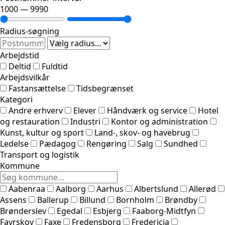
1000
—
9990
Radius-søgning
Arbejdstid
Deltid
Fuldtid
Arbejdsvilkår
Fastansættelse
Tidsbegrænset
Kategori
Andre erhverv
Elever
Håndværk og service
Hotel
og restauration
Industri
Kontor og administration
Kunst, kultur og sport
Land-, skov- og havebrug
Ledelse
Pædagog
Rengøring
Salg
Sundhed
Transport og logistik
Kommune
Aabenraa
Aalborg
Aarhus
Albertslund
Allerød
Assens
Ballerup
Billund
Bornholm
Brøndby
Brønderslev
Egedal
Esbjerg
Faaborg-Midtfyn
Favrskov
Faxe
Fredensborg
Fredericia