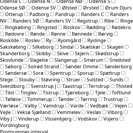
Odense C
Odense N
Odense NØ
Odense S
Odense SØ
Odense SV
Ølsted
Ørsted
Ørum Djurs
Otterup
Padborg
Pandrup
Randers C
Randers
NV
Randers SØ
Randers SV
Regstrup
Ribe
Ringe
Ringkøbing
Ringsted
Risskov
Rødding
Rødekro
Rødovre
Rønde
Rønne
Rønnede
Rørvig
Roskilde
Roslev
Ry
Ryomgård
Ryslinge
Sakskøbing
Silkeborg
Sindal
Skælskør
Skagen
Skanderborg
Skibby
Skive
Skjern
Skødstrup
Skovlunde
Slagelse
Slangerup
Smørum
Snedsted
Søborg
Solrød Strand
Sønder Omme
Sønderborg
Søndersø
Sorø
Spentrup
Sporup
Spøttrup
Stege
Stouby
Støvring
Struer
Sulsted
Sunds
Svendborg
Svenstrup J
Taastrup
Terndrup
Thisted
Tilst
Tinglev
Tistrup
Tjæreborg
Tjele
Toftlund
Tølløse
Tommerup
Tønder
Tørring
Trustrup
Værløse
Valby
Vamdrup
Varde
Vedbæk
Vejen
Vejle
Veksø Sjælland
Vemmelev
Vesløs
Viborg
Viby J
Vinderup
Vissenbjerg
Vodskov
Vojens
Vordingborg
Postnummer-interval