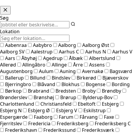
Søg
Lokation
Aabenraa
Aabybro
Aalborg
Aalborg Øst
Aalborg SV
Aalestrup
Aarhus C
Aarhus N
Aarhus V
Aars
Åbyhøj
Agedrup
Ålbæk
Albertslund
Allerød
Allingåbro
Allinge
Årre
Assens
Augustenborg
Aulum
Auning
Avernakø
Bagsværd
Ballerup
Billund
Bindslev
Birkerød
Bjæverskov
Bjerringbro
Blåvand
Blokhus
Bogense
Bording
Børkop
Brabrand
Bredsten
Broby
Brøndby
Brønderslev
Brønshøj
Brørup
Bylderup-Bov
Charlottenlund
Christiansfeld
Ebeltoft
Esbjerg
Esbjerg N
Esbjerg Ø
Esbjerg V
Eskilstrup
Espergærde
Faaborg
Farum
Fårvang
Faxe
Fjerritslev
Fredericia
Frederiksberg
Frederiksberg C
Frederikshavn
Frederikssund
Frederiksværk