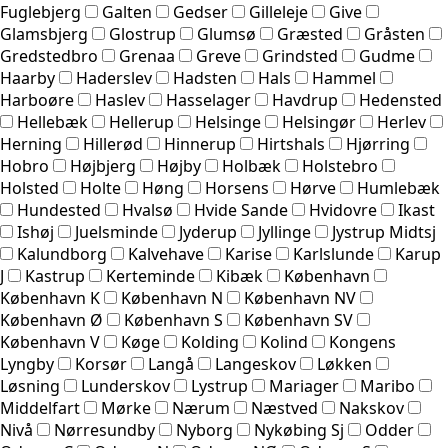
Fuglebjerg
Galten
Gedser
Gilleleje
Give
Glamsbjerg
Glostrup
Glumsø
Græsted
Gråsten
Gredstedbro
Grenaa
Greve
Grindsted
Gudme
Haarby
Haderslev
Hadsten
Hals
Hammel
Harboøre
Haslev
Hasselager
Havdrup
Hedensted
Hellebæk
Hellerup
Helsinge
Helsingør
Herlev
Herning
Hillerød
Hinnerup
Hirtshals
Hjørring
Hobro
Højbjerg
Højby
Holbæk
Holstebro
Holsted
Holte
Høng
Horsens
Hørve
Humlebæk
Hundested
Hvalsø
Hvide Sande
Hvidovre
Ikast
Ishøj
Juelsminde
Jyderup
Jyllinge
Jystrup Midtsj
Kalundborg
Kalvehave
Karise
Karlslunde
Karup
J
Kastrup
Kerteminde
Kibæk
København
København K
København N
København NV
København Ø
København S
København SV
København V
Køge
Kolding
Kolind
Kongens
Lyngby
Korsør
Langå
Langeskov
Løkken
Løsning
Lunderskov
Lystrup
Mariager
Maribo
Middelfart
Mørke
Nærum
Næstved
Nakskov
Nivå
Nørresundby
Nyborg
Nykøbing Sj
Odder