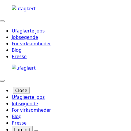
Ufaglærte jobs
Jobsøgende
For virksomheder
Blog
Presse
Close
Ufaglærte jobs
Jobsøgende
For virksomheder
Blog
Presse
Log ind