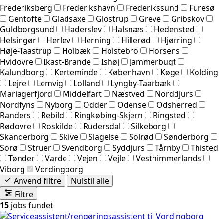
Frederiksberg
Frederikshavn
Frederikssund
Furesø
Gentofte
Gladsaxe
Glostrup
Greve
Gribskov
Guldborgsund
Haderslev
Halsnæs
Hedensted
Helsingør
Herlev
Herning
Hillerød
Hjørring
Høje-Taastrup
Holbæk
Holstebro
Horsens
Hvidovre
Ikast-Brande
Ishøj
Jammerbugt
Kalundborg
Kerteminde
København
Køge
Kolding
Lejre
Lemvig
Lolland
Lyngby-Taarbæk
Mariagerfjord
Middelfart
Næstved
Norddjurs
Nordfyns
Nyborg
Odder
Odense
Odsherred
Randers
Rebild
Ringkøbing-Skjern
Ringsted
Rødovre
Roskilde
Rudersdal
Silkeborg
Skanderborg
Skive
Slagelse
Solrød
Sønderborg
Sorø
Struer
Svendborg
Syddjurs
Tårnby
Thisted
Tønder
Varde
Vejen
Vejle
Vesthimmerlands
Viborg
Vordingborg
Anvend filtre
Nulstil alle
Filtre
15
jobs fundet