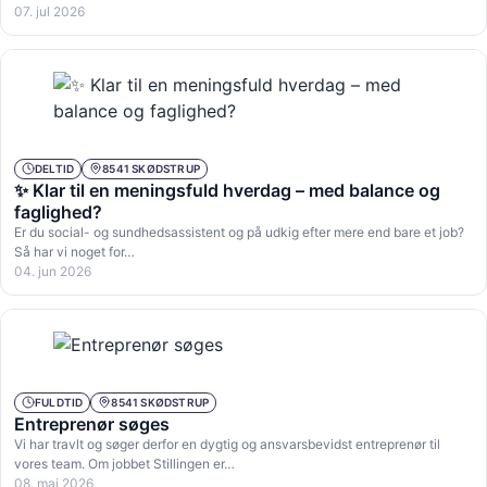
07. jul 2026
DELTID
8541 SKØDSTRUP
✨ Klar til en meningsfuld hverdag – med balance og
faglighed?
Er du social- og sundhedsassistent og på udkig efter mere end bare et job?
Så har vi noget for…
04. jun 2026
FULDTID
8541 SKØDSTRUP
Entreprenør søges
Vi har travlt og søger derfor en dygtig og ansvarsbevidst entreprenør til
vores team. Om jobbet Stillingen er…
08. maj 2026