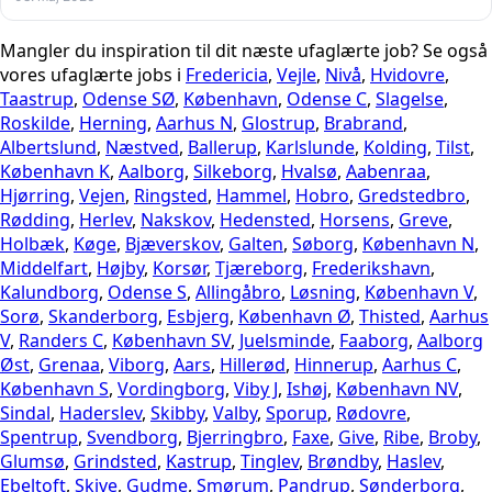
Mangler du inspiration til dit næste ufaglærte job? Se også
vores ufaglærte jobs i
Fredericia
,
Vejle
,
Nivå
,
Hvidovre
,
Taastrup
,
Odense SØ
,
København
,
Odense C
,
Slagelse
,
Roskilde
,
Herning
,
Aarhus N
,
Glostrup
,
Brabrand
,
Albertslund
,
Næstved
,
Ballerup
,
Karlslunde
,
Kolding
,
Tilst
,
København K
,
Aalborg
,
Silkeborg
,
Hvalsø
,
Aabenraa
,
Hjørring
,
Vejen
,
Ringsted
,
Hammel
,
Hobro
,
Gredstedbro
,
Rødding
,
Herlev
,
Nakskov
,
Hedensted
,
Horsens
,
Greve
,
Holbæk
,
Køge
,
Bjæverskov
,
Galten
,
Søborg
,
København N
,
Middelfart
,
Højby
,
Korsør
,
Tjæreborg
,
Frederikshavn
,
Kalundborg
,
Odense S
,
Allingåbro
,
Løsning
,
København V
,
Sorø
,
Skanderborg
,
Esbjerg
,
København Ø
,
Thisted
,
Aarhus
V
,
Randers C
,
København SV
,
Juelsminde
,
Faaborg
,
Aalborg
Øst
,
Grenaa
,
Viborg
,
Aars
,
Hillerød
,
Hinnerup
,
Aarhus C
,
København S
,
Vordingborg
,
Viby J
,
Ishøj
,
København NV
,
Sindal
,
Haderslev
,
Skibby
,
Valby
,
Sporup
,
Rødovre
,
Spentrup
,
Svendborg
,
Bjerringbro
,
Faxe
,
Give
,
Ribe
,
Broby
,
Glumsø
,
Grindsted
,
Kastrup
,
Tinglev
,
Brøndby
,
Haslev
,
Ebeltoft
,
Skive
,
Gudme
,
Smørum
,
Pandrup
,
Sønderborg
,