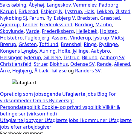
Sakskøbing
,
Åbyhøj
,
Langeskov
,
Vemmelev
,
Padborg
,
Karup J
,
Birkerød
,
Esbjerg N
,
Lystrup
,
Hals
,
Løkken
,
Ølsted
,
Nykøbing Sj
,
Farum
,
Ry
,
Esbjerg V
,
Bredsten
,
Græsted
,
Agedrup
,
Tønder
,
Frederikssund
,
Bording
,
Maribo
,
Skovlunde
,
Varde
,
Frederiksberg
,
Hellebæk
,
Holsted
,
Holstebro
,
Fuglebjerg
,
Assens
,
Vinderup
,
Jystrup Midtsj
,
Brørup
,
Gråsten
,
Toftlund
,
Brønshøj
,
Ringe
,
Ryslinge
,
Kongens Lyngby
,
Auning
,
Holte
,
Jyllinge
,
Aabybro
,
Helsingør
,
Jyderup
,
Gilleleje
,
Tistrup
,
Billund
,
Aalborg SV
,
Christiansfeld
,
Struer
,
Blokhus
,
Odense SV
,
Rønde
,
Allerød
,
Årre
,
Højbjerg
,
Ålbæk
,
Tølløse
og
Randers SV
.
Opret dig som jobsøgende
Ufaglærte jobs
Blog
For
virksomheder
Om os
By oversigt
Persondatapolitik
Cookie- og privatlivspolitik
Vilkår &
betingelser (virksomhed)
Ufaglærte jobtyper
Ufaglærte jobs i kommuner
Ufaglærte
jobs efter arbejdsgiver
Facebook grupper: