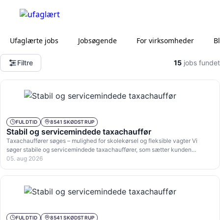
Ufaglærte jobs
Jobsøgende
For virksomheder
B
Filtre
15
jobs fundet
FULDTID
8541 SKØDSTRUP
Stabil og servicemindede taxachauffør
Taxachauffører søges – mulighed for skolekørsel og fleksible vagter Vi
søger stabile og servicemindede taxachauffører, som sætter kunden…
05. aug 2026
FULDTID
8541 SKØDSTRUP