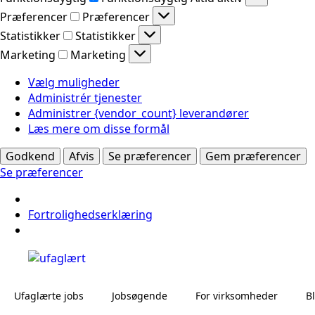
Præferencer
Præferencer
Statistikker
Statistikker
Marketing
Marketing
Vælg muligheder
Administrér tjenester
Administrer {vendor_count} leverandører
Læs mere om disse formål
Godkend
Afvis
Se præferencer
Gem præferencer
Se præferencer
Fortrolighedserklæring
Ufaglærte jobs
Jobsøgende
For virksomheder
B