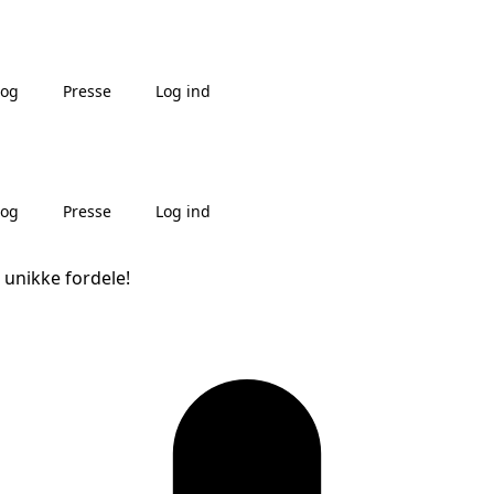
log
Presse
Log ind
log
Presse
Log ind
 unikke fordele!