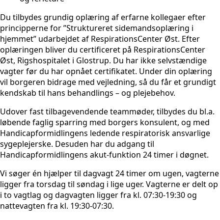
Du tilbydes grundig oplæring af erfarne kollegaer efter
principperne for ”Struktureret sidemandsoplæring i
hjemmet” udarbejdet af RespirationsCenter Øst. Efter
oplæringen bliver du certificeret på RespirationsCenter
Øst, Rigshospitalet i Glostrup. Du har ikke selvstændige
vagter før du har opnået certifikatet. Under din oplæring
vil borgeren bidrage med vejledning, så du får et grundigt
kendskab til hans behandlings – og plejebehov.
Udover fast tilbagevendende teammøder, tilbydes du bl.a.
løbende faglig sparring med borgers konsulent, og med
Handicapformidlingens ledende respiratorisk ansvarlige
sygeplejerske. Desuden har du adgang til
Handicapformidlingens akut-funktion 24 timer i døgnet.
Vi søger én hjælper til dagvagt 24 timer om ugen, vagterne
ligger fra torsdag til søndag i lige uger. Vagterne er delt op
i to vagtlag og dagvagten ligger fra kl. 07:30-19:30 og
nattevagten fra kl. 19:30-07:30.