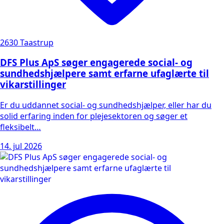
2630 Taastrup
DFS Plus ApS søger engagerede social- og
sundhedshjælpere samt erfarne ufaglærte til
vikarstillinger
Er du uddannet social- og sundhedshjælper, eller har du
solid erfaring inden for plejesektoren og søger et
fleksibelt…
14. jul 2026