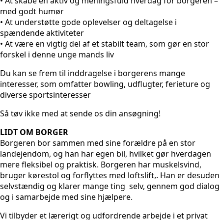
• At skabe en aktiv og meningsfuld hverdag for borgeren –
med godt humør
• At understøtte gode oplevelser og deltagelse i
spændende aktiviteter
• At være en vigtig del af et stabilt team, som gør en stor
forskel i denne unge mands liv
Du kan se frem til inddragelse i borgerens mange
interesser, som omfatter bowling, udflugter, ferieture og
diverse sportsinteresser
Så tøv ikke med at sende os din ansøgning!
LIDT OM BORGER
Borgeren bor sammen med sine forældre på en stor
landejendom, og han har egen bil, hvilket gør hverdagen
mere fleksibel og praktisk. Borgeren har muskelsvind,
bruger kørestol og forflyttes med loftslift,. Han er desuden
selvstændig og klarer mange ting selv, gennem god dialog
og i samarbejde med sine hjælpere.
Vi tilbyder et lærerigt og udfordrende arbejde i et privat