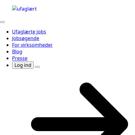
Ufaglærte jobs
Jobsøgende
For virksomheder
Blog
Presse
Log ind