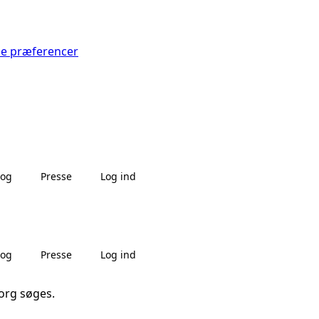
Se præferencer
log
Presse
Log ind
log
Presse
Log ind
org søges.