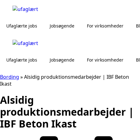
Ufaglærte jobs
Jobsøgende
For virksomheder
B
Ufaglærte jobs
Jobsøgende
For virksomheder
B
Bording
»
Alsidig produktionsmedarbejder | IBF Beton
Ikast
Alsidig
produktionsmedarbejder |
IBF Beton Ikast