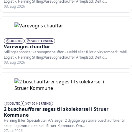
Logistik, Herning Stilling:Varevognschauffør Arbejdstid: Deltid
03. aug 2026
Fuldtid(Arbejdstid og vagter aftales nærmere med…
FULDTID
7400 HERNING
Varevogns chauffør
Stillingsannonce: Varevognschauffør – Deltid eller fuldtid Virksomhed:Stabil
Logistik, Herning Stilling:Varevognschauffør Arbejdstid: Deltid
03. aug 2026
Fuldtid(Arbejdstid og vagter aftales nærmere med…
DELTID
7400 HERNING
2 buschauffører søges til skolekørsel i Struer
Kommune
Herning Bilen Specialruter A/S søger 2 dygtige og stabile buschauffører til
skole- og svømmekørsel i Struer Kommune. Om…
27. jul 2026