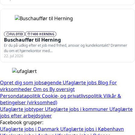
FULDTID
7400 HERNING
Buschauffør til Herning
Er du på udkig efter et job med frihed, ansvar og kundekontakt? Drømmer
du om et hjørnekontor med…
22. jul 2026
Opret dig som jobsøgende
Ufaglærte jobs
Blog
For
virksomheder
Om os
By oversigt
Persondatapolitik
Cookie- og privatlivspolitik
Vilkår &
betingelser (virksomhed)
Ufaglærte jobtyper
Ufaglærte jobs i kommuner
Ufaglærte
jobs efter arbejdsgiver
Facebook grupper:
Ufaglærte jobs i Danmark
Ufaglærte jobs i København