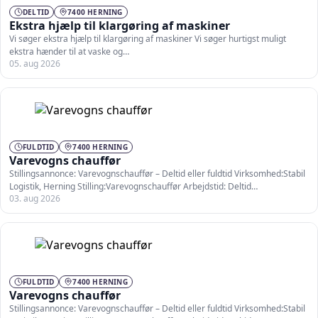
DELTID
7400 HERNING
Ekstra hjælp til klargøring af maskiner
Vi søger ekstra hjælp til klargøring af maskiner Vi søger hurtigst muligt
ekstra hænder til at vaske og…
05. aug 2026
FULDTID
7400 HERNING
Varevogns chauffør
Stillingsannonce: Varevognschauffør – Deltid eller fuldtid Virksomhed:Stabil
Logistik, Herning Stilling:Varevognschauffør Arbejdstid: Deltid
03. aug 2026
Fuldtid(Arbejdstid og vagter aftales nærmere med…
FULDTID
7400 HERNING
Varevogns chauffør
Stillingsannonce: Varevognschauffør – Deltid eller fuldtid Virksomhed:Stabil