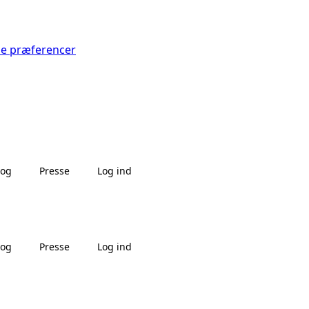
Se præferencer
log
Presse
Log ind
log
Presse
Log ind