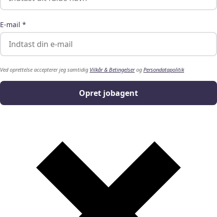
E-mail *
Ved oprettelse accepterer jeg samtidig
Vilkår & Betingelser
og
Persondatapolitik
Opret jobagent