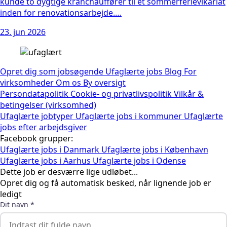
kunde to dygtige kranchauffører til et sommerferievikariat
inden for renovationsarbejde.…
23. jun 2026
Opret dig som jobsøgende
Ufaglærte jobs
Blog
For
virksomheder
Om os
By oversigt
Persondatapolitik
Cookie- og privatlivspolitik
Vilkår &
betingelser (virksomhed)
Ufaglærte jobtyper
Ufaglærte jobs i kommuner
Ufaglærte
jobs efter arbejdsgiver
Facebook grupper:
Ufaglærte jobs i Danmark
Ufaglærte jobs i København
Ufaglærte jobs i Aarhus
Ufaglærte jobs i Odense
Dette job er desværre lige udløbet...
Opret dig og få automatisk besked, når lignende job er
ledigt
Dit navn *