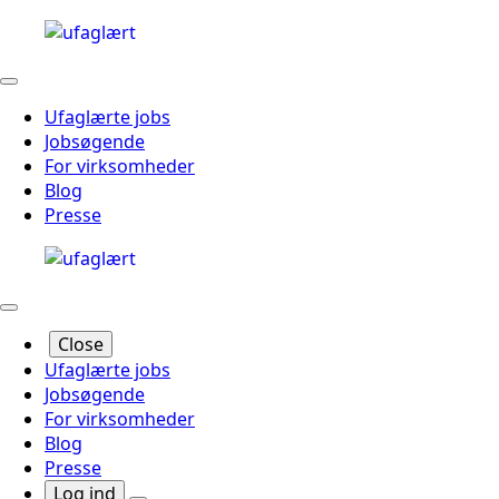
Ufaglærte jobs
Jobsøgende
For virksomheder
Blog
Presse
Close
Ufaglærte jobs
Jobsøgende
For virksomheder
Blog
Presse
Log ind