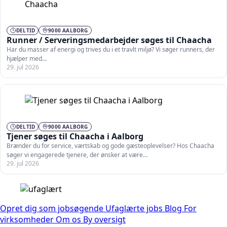
DELTID
9000 AALBORG
Runner / Serveringsmedarbejder søges til Chaacha
Har du masser af energi og trives du i et travlt miljø? Vi søger runners, der
hjælper med…
29. jul 2026
DELTID
9000 AALBORG
Tjener søges til Chaacha i Aalborg
Brænder du for service, værtskab og gode gæsteoplevelser? Hos Chaacha
søger vi engagerede tjenere, der ønsker at være…
29. jul 2026
Opret dig som jobsøgende
Ufaglærte jobs
Blog
For
virksomheder
Om os
By oversigt