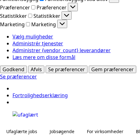
Præferencer
Præferencer
Statistikker
Statistikker
Marketing
Marketing
Vælg muligheder
Administrér tjenester
Administrer {vendor_count} leverandører
Læs mere om disse formål
Godkend
Afvis
Se præferencer
Gem præferencer
Se præferencer
Fortrolighedserklæring
Ufaglærte jobs
Jobsøgende
For virksomheder
B