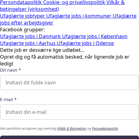
Persondatapolitik
Cookie- og privatlivspolitik
Vilkår &
betingelser (virksomhed)
Ufaglærte jobtyper
Ufaglærte jobs i kommuner
Ufaglærte
jobs efter arbejdsgiver
Facebook grupper:
Ufaglærte jobs i Danmark
Ufaglærte jobs i København
Ufaglærte jobs i Aarhus
Ufaglærte jobs i Odense
Dette job er desværre lige udløbet...
Opret dig og få automatisk besked, når lignende job er
ledigt
Dit navn *
E-mail *
Ved oprettelse accepterer jeg samtidig
Vilkår & Betingelser
og
Persondatapolitik