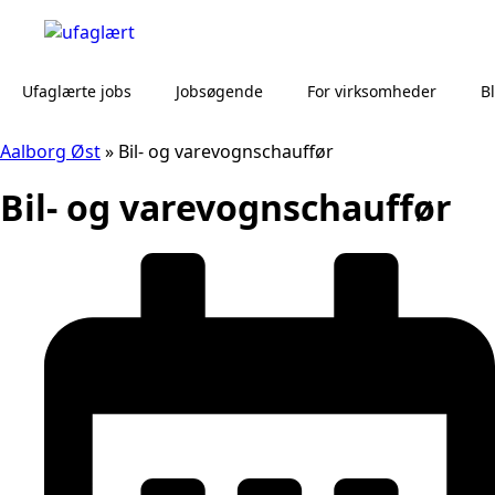
Ufaglærte jobs
Jobsøgende
For virksomheder
B
Aalborg Øst
»
Bil- og varevognschauffør
Bil- og varevognschauffør