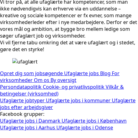
Vi tror på, at alle ufaglærte har kompetencer, som man
ikke nødvendigvis kan erhverve via en uddannelse –
kreative og sociale kompetencer er fx evner, som mange
virksomhederleder efter i nye medarbejdere. Derfor er det
vores mål og ambition, at bygge bro mellem ledige som
søger ufaglært job og virksomheder.
Vi vil fjerne tabu omkring det at være ufaglært og i stedet,
gøre det en styrke!
Opret dig som jobsøgende
Ufaglærte jobs
Blog
For
virksomheder
Om os
By oversigt
Persondatapolitik
Cookie- og privatlivspolitik
Vilkår &
betingelser (virksomhed)
Ufaglærte jobtyper
Ufaglærte jobs i kommuner
Ufaglærte
jobs efter arbejdsgiver
Facebook grupper:
Ufaglærte jobs i Danmark
Ufaglærte jobs i København
Ufaglærte jobs i Aarhus
Ufaglærte jobs i Odense