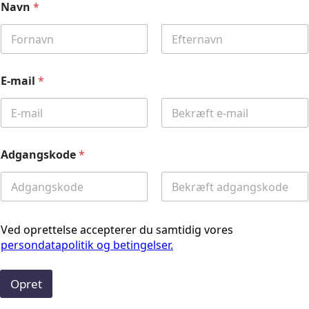
Navn
*
First
Last
E-mail
*
Email
Confirm
Email
Adgangskode
*
Password
Confirm
Password
Ved oprettelse accepterer du samtidig vores
persondatapolitik og betingelser.
Opret