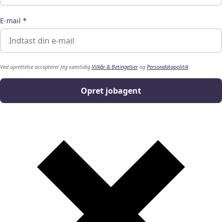
E-mail *
Ved oprettelse accepterer jeg samtidig
Vilkår & Betingelser
og
Persondatapolitik
Opret jobagent