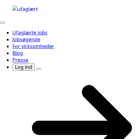
Ufaglærte jobs
Jobsøgende
For virksomheder
Blog
Presse
Log ind