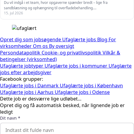
Du vil indgå i et team, hvor opgaverne spænder bredt – lige fra
sandblæsning og ophængning til overfladebehandling.…
15. jul 2026
Opret dig som jobsøgende
Ufaglærte jobs
Blog
For
virksomheder
Om os
By oversigt
Persondatapolitik
Cookie- og privatlivspolitik
Vilkår &
betingelser (virksomhed)
Ufaglærte jobtyper
Ufaglærte jobs i kommuner
Ufaglærte
jobs efter arbejdsgiver
Facebook grupper:
Ufaglærte jobs i Danmark
Ufaglærte jobs i København
Ufaglærte jobs i Aarhus
Ufaglærte jobs i Odense
Dette job er desværre lige udløbet...
Opret dig og få automatisk besked, når lignende job er
ledigt
Dit navn *