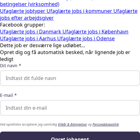
betingelser (virksomhed)
Ufaglærte jobtyper
Ufaglærte jobs i kommuner
Ufaglærte
jobs efter arbejdsgiver
Facebook grupper:
Ufaglærte jobs i Danmark
Ufaglærte jobs i København
Ufaglærte jobs i Aarhus
Ufaglærte jobs i Odense
Dette job er desværre lige udløbet...
Opret dig og få automatisk besked, når lignende job er
ledigt
Dit navn *
E-mail *
Ved oprettelse accepterer jeg samtidig
Vilkår & Betingelser
og
Persondatapolitik
Opret jobagent