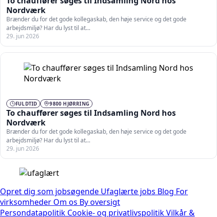
To chauffører søges til Indsamling Nord hos
Nordværk
Brænder du for det gode kollegaskab, den høje service og det gode
arbejdsmiljø? Har du lyst til at…
29. jun 2026
FULDTID
9800 HJØRRING
To chauffører søges til Indsamling Nord hos
Nordværk
Brænder du for det gode kollegaskab, den høje service og det gode
arbejdsmiljø? Har du lyst til at…
29. jun 2026
Opret dig som jobsøgende
Ufaglærte jobs
Blog
For
virksomheder
Om os
By oversigt
Persondatapolitik
Cookie- og privatlivspolitik
Vilkår &