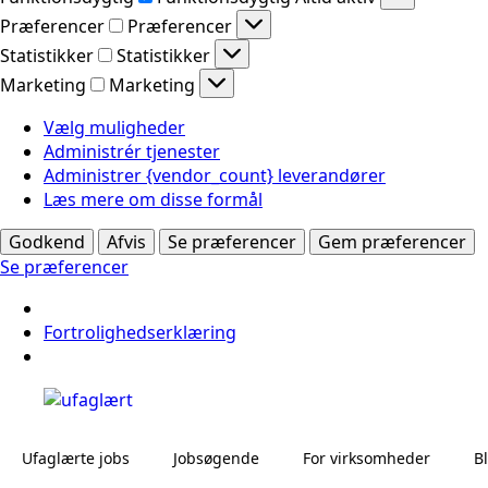
Præferencer
Præferencer
Statistikker
Statistikker
Marketing
Marketing
Vælg muligheder
Administrér tjenester
Administrer {vendor_count} leverandører
Læs mere om disse formål
Godkend
Afvis
Se præferencer
Gem præferencer
Se præferencer
Fortrolighedserklæring
Ufaglærte jobs
Jobsøgende
For virksomheder
B