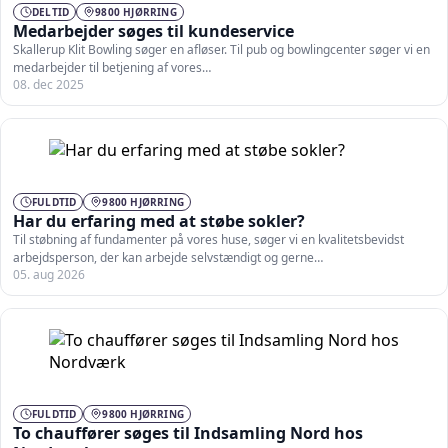
DELTID
9800 HJØRRING
Medarbejder søges til kundeservice
Skallerup Klit Bowling søger en afløser. Til pub og bowlingcenter søger vi en
medarbejder til betjening af vores…
08. dec 2025
FULDTID
9800 HJØRRING
Har du erfaring med at støbe sokler?
Til støbning af fundamenter på vores huse, søger vi en kvalitetsbevidst
arbejdsperson, der kan arbejde selvstændigt og gerne…
05. aug 2026
FULDTID
9800 HJØRRING
To chauffører søges til Indsamling Nord hos