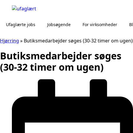
Ufaglærte jobs
Jobsøgende
For virksomheder
B
Hjørring
»
Butiksmedarbejder søges (30-32 timer om ugen)
Butiksmedarbejder søges
(30-32 timer om ugen)