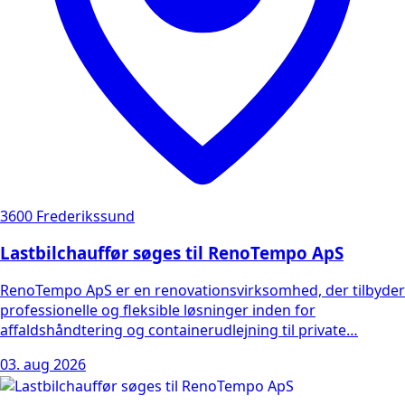
3600 Frederikssund
Lastbilchauffør søges til RenoTempo ApS
RenoTempo ApS er en renovationsvirksomhed, der tilbyder
professionelle og fleksible løsninger inden for
affaldshåndtering og containerudlejning til private…
03. aug 2026