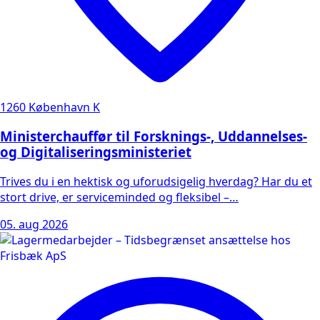
1260 København K
Ministerchauffør til Forsknings-, Uddannelses-
og Digitaliseringsministeriet
Trives du i en hektisk og uforudsigelig hverdag? Har du et
stort drive, er serviceminded og fleksibel –…
05. aug 2026