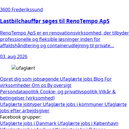
3600 Frederikssund
Lastbilchauffør søges til RenoTempo ApS
RenoTempo ApS er en renovationsvirksomhed, der tilbyder
professionelle og fleksible løsninger inden for
affaldshåndtering og containerudlejning til private…
03. aug 2026
Opret dig som jobsøgende
Ufaglærte jobs
Blog
For
virksomheder
Om os
By oversigt
Persondatapolitik
Cookie- og privatlivspolitik
Vilkår &
betingelser (virksomhed)
Ufaglærte jobtyper
Ufaglærte jobs i kommuner
Ufaglærte
jobs efter arbejdsgiver
Facebook grupper:
Ufaglærte jobs i Danmark
Ufaglærte jobs i København