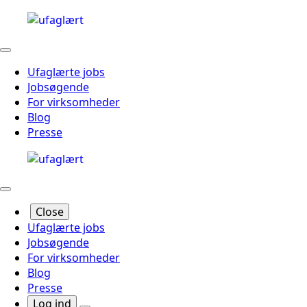
Ufaglærte jobs
Jobsøgende
For virksomheder
Blog
Presse
Close
Ufaglærte jobs
Jobsøgende
For virksomheder
Blog
Presse
Log ind