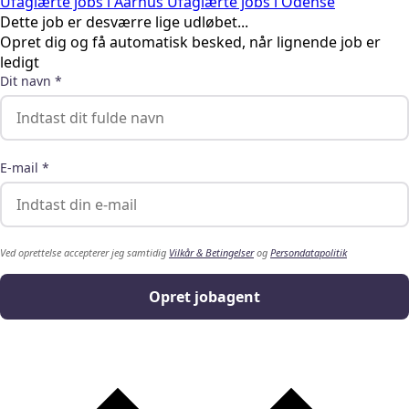
Ufaglærte jobs i Aarhus
Ufaglærte jobs i Odense
Dette job er desværre lige udløbet...
Opret dig og få automatisk besked, når lignende job er
ledigt
Dit navn *
E-mail *
Ved oprettelse accepterer jeg samtidig
Vilkår & Betingelser
og
Persondatapolitik
Opret jobagent