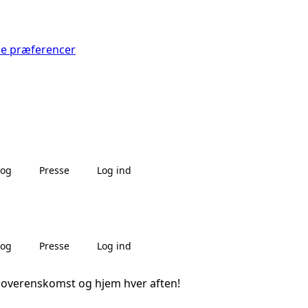
Se præferencer
log
Presse
Log ind
log
Presse
Log ind
er overenskomst og hjem hver aften!