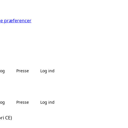
Se præferencer
log
Presse
Log ind
log
Presse
Log ind
ri CE)