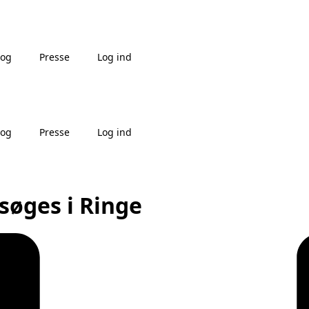
log
Presse
Log ind
log
Presse
Log ind
søges i Ringe