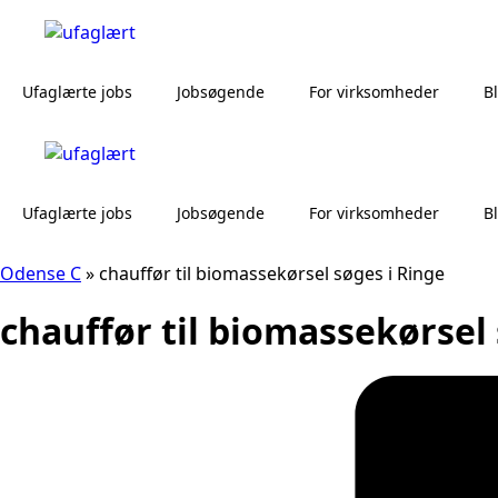
Ufaglærte jobs
Jobsøgende
For virksomheder
B
Ufaglærte jobs
Jobsøgende
For virksomheder
B
Odense C
»
chauffør til biomassekørsel søges i Ringe
chauffør til biomassekørsel 