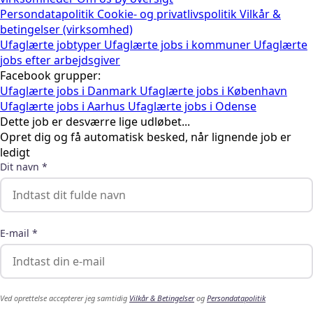
Persondatapolitik
Cookie- og privatlivspolitik
Vilkår &
betingelser (virksomhed)
Ufaglærte jobtyper
Ufaglærte jobs i kommuner
Ufaglærte
jobs efter arbejdsgiver
Facebook grupper:
Ufaglærte jobs i Danmark
Ufaglærte jobs i København
Ufaglærte jobs i Aarhus
Ufaglærte jobs i Odense
Dette job er desværre lige udløbet...
Opret dig og få automatisk besked, når lignende job er
ledigt
Dit navn *
E-mail *
Ved oprettelse accepterer jeg samtidig
Vilkår & Betingelser
og
Persondatapolitik