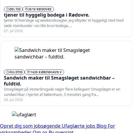
DELTID
2610 RØDOVRE
tjener til hyggelig bodega i Rødovre.
tjener til hverdage og weekendsvagter. jeg tilbyder et hyggeligt sted med
søde stamkunder i en lille brun bodega.…
07. jul 2026
FULDTID
1620 KØBENHAVN V
Sandwich maker til Smagsløget sandwichbar –
fuldtid.
Smagsløget på Vesterbrogade søger flere kollegaer! Smagsløget er en
sandwichbar i hjertet af København, 5 minuttes gang fra…
04. jul 2026
Opret dig som jobsøgende
Ufaglærte jobs
Blog
For
virksomheder
Om os
By oversigt