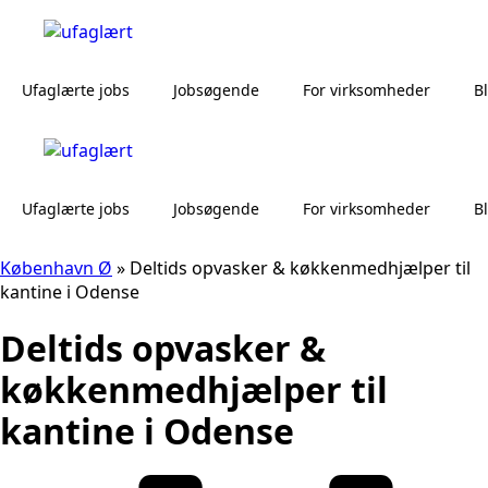
Ufaglærte jobs
Jobsøgende
For virksomheder
B
Ufaglærte jobs
Jobsøgende
For virksomheder
B
København Ø
»
Deltids opvasker & køkkenmedhjælper til
kantine i Odense
Deltids opvasker &
køkkenmedhjælper til
kantine i Odense