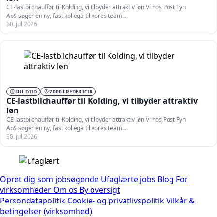
CE-lastbilchauffør til Kolding, vi tilbyder attraktiv løn Vi hos Post Fyn
ApS søger en ny, fast kollega til vores team…
30. jul 2026
FULDTID
7000 FREDERICIA
CE-lastbilchauffør til Kolding, vi tilbyder attraktiv
løn
CE-lastbilchauffør til Kolding, vi tilbyder attraktiv løn Vi hos Post Fyn
ApS søger en ny, fast kollega til vores team…
30. jul 2026
Opret dig som jobsøgende
Ufaglærte jobs
Blog
For
virksomheder
Om os
By oversigt
Persondatapolitik
Cookie- og privatlivspolitik
Vilkår &
betingelser (virksomhed)