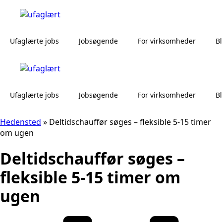
Ufaglærte jobs
Jobsøgende
For virksomheder
B
Ufaglærte jobs
Jobsøgende
For virksomheder
B
Hedensted
»
Deltidschauffør søges – fleksible 5-15 timer
om ugen
Deltidschauffør søges –
fleksible 5-15 timer om
ugen