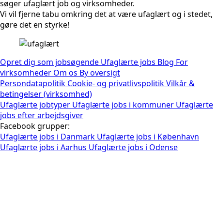
søger ufaglært job og virksomheder.
Vi vil fjerne tabu omkring det at være ufaglært og i stedet,
gøre det en styrke!
Opret dig som jobsøgende
Ufaglærte jobs
Blog
For
virksomheder
Om os
By oversigt
Persondatapolitik
Cookie- og privatlivspolitik
Vilkår &
betingelser (virksomhed)
Ufaglærte jobtyper
Ufaglærte jobs i kommuner
Ufaglærte
jobs efter arbejdsgiver
Facebook grupper:
Ufaglærte jobs i Danmark
Ufaglærte jobs i København
Ufaglærte jobs i Aarhus
Ufaglærte jobs i Odense