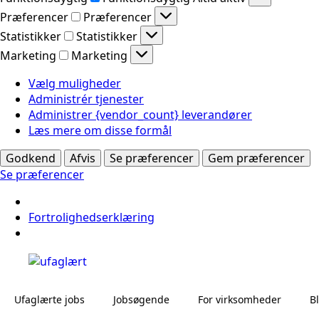
Præferencer
Præferencer
Statistikker
Statistikker
Marketing
Marketing
Vælg muligheder
Administrér tjenester
Administrer {vendor_count} leverandører
Læs mere om disse formål
Godkend
Afvis
Se præferencer
Gem præferencer
Se præferencer
Fortrolighedserklæring
Ufaglærte jobs
Jobsøgende
For virksomheder
B