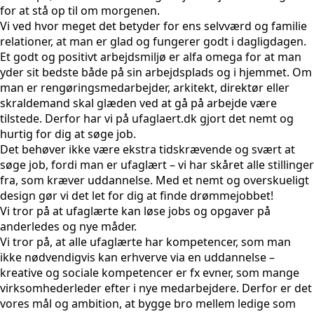
for at stå op til om morgenen.
Vi ved hvor meget det betyder for ens selvværd og familie
relationer, at man er glad og fungerer godt i dagligdagen.
Et godt og positivt arbejdsmiljø er alfa omega for at man
yder sit bedste både på sin arbejdsplads og i hjemmet. Om
man er rengøringsmedarbejder, arkitekt, direktør eller
skraldemand skal glæden ved at gå på arbejde være
tilstede. Derfor har vi på ufaglaert.dk gjort det nemt og
hurtig for dig at søge job.
Det behøver ikke være ekstra tidskrævende og svært at
søge job, fordi man er ufaglært – vi har skåret alle stillinger
fra, som kræver uddannelse. Med et nemt og overskueligt
design gør vi det let for dig at finde drømmejobbet!
Vi tror på at ufaglærte kan løse jobs og opgaver på
anderledes og nye måder.
Vi tror på, at alle ufaglærte har kompetencer, som man
ikke nødvendigvis kan erhverve via en uddannelse –
kreative og sociale kompetencer er fx evner, som mange
virksomhederleder efter i nye medarbejdere. Derfor er det
vores mål og ambition, at bygge bro mellem ledige som