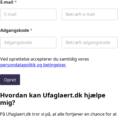
E-mail
*
Email
Confirm
Email
Adgangskode
*
Password
Confirm
Password
Ved oprettelse accepterer du samtidig vores
persondatapolitik og betingelser.
Opret
Hvordan kan Ufaglaert.dk hjælpe
mig?
På Ufaglaert.dk tror vi på, at alle fortjener en chance for at