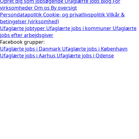
Opret dig som jobsøgende
Ufaglærte jobs
Blog
For
virksomheder
Om os
By oversigt
Persondatapolitik
Cookie- og privatlivspolitik
Vilkår &
betingelser (virksomhed)
Ufaglærte jobtyper
Ufaglærte jobs i kommuner
Ufaglærte
jobs efter arbejdsgiver
Facebook grupper:
Ufaglærte jobs i Danmark
Ufaglærte jobs i København
Ufaglærte jobs i Aarhus
Ufaglærte jobs i Odense
E-mail jobansøgning sendes til
*
Generer jobansøgning