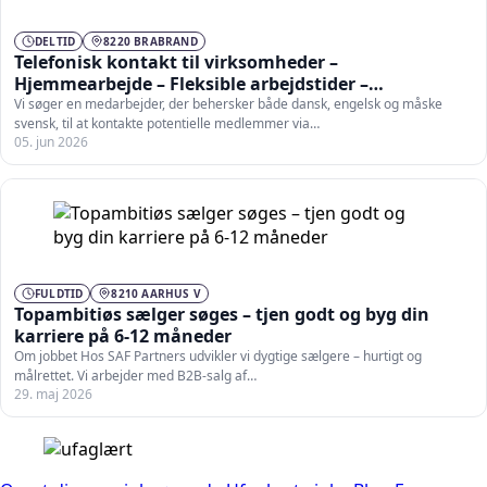
DELTID
8220 BRABRAND
Telefonisk kontakt til virksomheder –
Hjemmearbejde – Fleksible arbejdstider –
Dansk/Engelsk
Vi søger en medarbejder, der behersker både dansk, engelsk og måske
svensk, til at kontakte potentielle medlemmer via…
05. jun 2026
FULDTID
8210 AARHUS V
Topambitiøs sælger søges – tjen godt og byg din
karriere på 6-12 måneder
Om jobbet Hos SAF Partners udvikler vi dygtige sælgere – hurtigt og
målrettet. Vi arbejder med B2B-salg af…
29. maj 2026