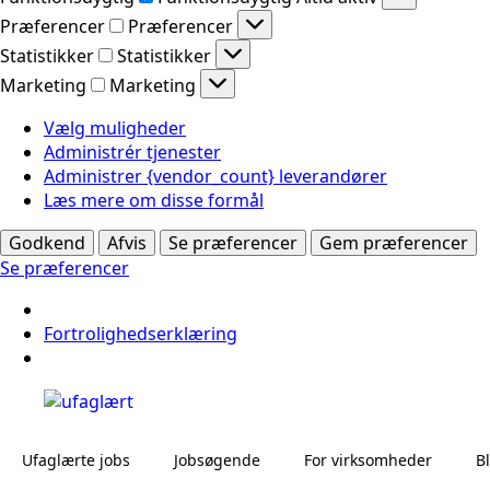
Præferencer
Præferencer
Statistikker
Statistikker
Marketing
Marketing
Vælg muligheder
Administrér tjenester
Administrer {vendor_count} leverandører
Læs mere om disse formål
Godkend
Afvis
Se præferencer
Gem præferencer
Se præferencer
Fortrolighedserklæring
Ufaglærte jobs
Jobsøgende
For virksomheder
B