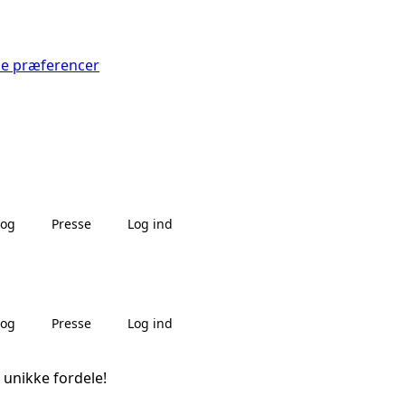
Se præferencer
log
Presse
Log ind
log
Presse
Log ind
 unikke fordele!