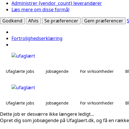
Administrer {vendor_count} leverandører
Læs mere om disse formål
Godkend
Afvis
Se præferencer
Gem præferencer
Fortrolighedserklæring
Ufaglærte jobs
Jobsøgende
For virksomheder
B
Ufaglærte jobs
Jobsøgende
For virksomheder
B
Dette job er desværre ikke længere ledigt...
Opret dig som jobsøgende på Ufaglaert.dk, og få en række