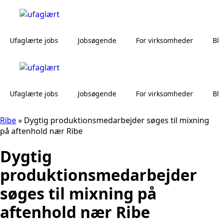
Ufaglærte jobs
Jobsøgende
For virksomheder
B
Ufaglærte jobs
Jobsøgende
For virksomheder
B
Ribe
»
Dygtig produktionsmedarbejder søges til mixning
på aftenhold nær Ribe
Dygtig
produktionsmedarbejder
søges til mixning på
aftenhold nær Ribe