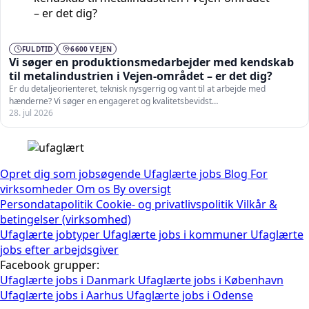
FULDTID
6600 VEJEN
Vi søger en produktionsmedarbejder med kendskab
til metalindustrien i Vejen-området – er det dig?
Er du detaljeorienteret, teknisk nysgerrig og vant til at arbejde med
hænderne? Vi søger en engageret og kvalitetsbevidst…
28. jul 2026
Opret dig som jobsøgende
Ufaglærte jobs
Blog
For
virksomheder
Om os
By oversigt
Persondatapolitik
Cookie- og privatlivspolitik
Vilkår &
betingelser (virksomhed)
Ufaglærte jobtyper
Ufaglærte jobs i kommuner
Ufaglærte
jobs efter arbejdsgiver
Facebook grupper:
Ufaglærte jobs i Danmark
Ufaglærte jobs i København
Ufaglærte jobs i Aarhus
Ufaglærte jobs i Odense