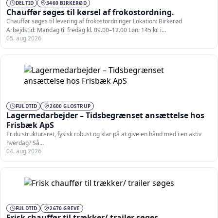
DELTID
3460 BIRKERØD
Chauffør søges til kørsel af frokostordning.
Chauffør søges til levering af frokostordninger Lokation: Birkerød
Arbejdstid: Mandag til fredag kl. 09.00–12.00 Løn: 145 kr. i…
05. aug 2026
FULDTID
2600 GLOSTRUP
Lagermedarbejder – Tidsbegrænset ansættelse hos
Frisbæk ApS
Er du struktureret, fysisk robust og klar på at give en hånd med i en aktiv
hverdag? Så…
04. aug 2026
FULDTID
2670 GREVE
Frisk chauffør til trækker/ trailer søges