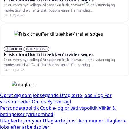
Er du vores nye kollega? Vi søger en frisk, ansvarsfuld, selvstændig og
mødestabil chauffør til distributionskørsel fra mandag…
04. aug 2026
FULDTID
2670 GREVE
Frisk chauffør til trækker/ trailer søges
Er du vores nye kollega? Vi søger en frisk, ansvarsfuld, selvstændig og
mødestabil chauffør til distributionskørsel fra mandag…
04. aug 2026
Opret dig som jobsøgende
Ufaglærte jobs
Blog
For
virksomheder
Om os
By oversigt
Persondatapolitik
Cookie- og privatlivspolitik
Vilkår &
betingelser (virksomhed)
Ufaglærte jobtyper
Ufaglærte jobs i kommuner
Ufaglærte
jobs efter arbejdsgiver