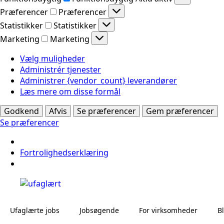
Præferencer
Præferencer
Statistikker
Statistikker
Marketing
Marketing
Vælg muligheder
Administrér tjenester
Administrer {vendor_count} leverandører
Læs mere om disse formål
Godkend
Afvis
Se præferencer
Gem præferencer
Se præferencer
Fortrolighedserklæring
Ufaglærte jobs
Jobsøgende
For virksomheder
B