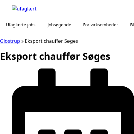
Ufaglærte jobs
Jobsøgende
For virksomheder
B
Glostrup
»
Eksport chauffør Søges
Eksport chauffør Søges