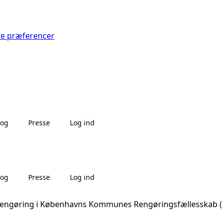
Se præferencer
log
Presse
Log ind
log
Presse
Log ind
 rengøring i Københavns Kommunes Rengøringsfællesskab (2