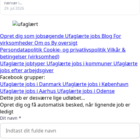
nærvær i…
29. jul 2026
Opret dig som jobsøgende
Ufaglærte jobs
Blog
For
virksomheder
Om os
By oversigt
Persondatapolitik
Cookie- og privatlivspolitik
Vilkår &
betingelser (virksomhed)
Ufaglærte jobtyper
Ufaglærte jobs i kommuner
Ufaglærte
jobs efter arbejdsgiver
Facebook grupper:
Ufaglærte jobs i Danmark
Ufaglærte jobs i København
Ufaglærte jobs i Aarhus
Ufaglærte jobs i Odense
Dette job er desværre lige udløbet...
Opret dig og få automatisk besked, når lignende job er
ledigt
Dit navn *