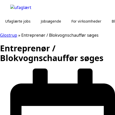
Ufaglærte jobs
Jobsøgende
For virksomheder
B
Glostrup
»
Entreprenør / Blokvognschauffør søges
Entreprenør /
Blokvognschauffør søges