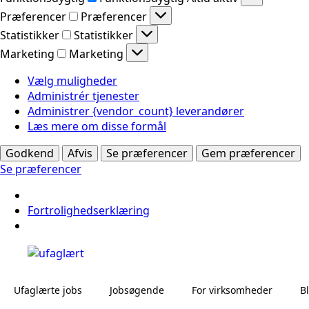
Præferencer
Præferencer
Statistikker
Statistikker
Marketing
Marketing
Vælg muligheder
Administrér tjenester
Administrer {vendor_count} leverandører
Læs mere om disse formål
Godkend
Afvis
Se præferencer
Gem præferencer
Se præferencer
Fortrolighedserklæring
Ufaglærte jobs
Jobsøgende
For virksomheder
B