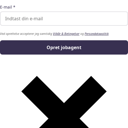
E-mail *
Ved oprettelse accepterer jeg samtidig
Vilkår & Betingelser
og
Persondatapolitik
Opret jobagent