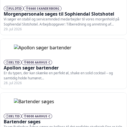
FULDTID
8660 SKANDERBORG
Morgenpersonale søges til Sophiendal Slotshotel
Vi søger en stabil og serviceminded medarbejder til vores morgenhold på
Sophiendal Slotshotel. Arbejdsopgaver: Tilberedning og anretning af…
29. jul 2026
DELTID
8000 AARHUS C
Apollon søger bartender
Er du typen, der kan skænke en perfekt øl, shake en solid cocktail – og
samtidig holde humøret…
28. jul 2026
DELTID
8000 AARHUS C
Bartender søges
Team Butlerbar Århus søger ny kollega til det perfekte studiejob Der er tale