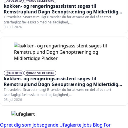
FULDTID
8600 SILKEBORG
køkken- og rengøringsassistent søges til
Remstruplund Døgn Genoptræning og Midlertidige
Pladser
Tiltrædelse: Snarest muligt Brænder du for at være en del af et stort
tværfagligt fællesskab med høj faglighed,…
03. jul 2026
FULDTID
8600 SILKEBORG
køkken- og rengøringsassistent søges til
Remstruplund Døgn Genoptræning og Midlertidige
Pladser
Tiltrædelse: Snarest muligt Brænder du for at være en del af et stort
tværfagligt fællesskab med høj faglighed,…
03. jul 2026
Opret dig som jobsøgende
Ufaglærte jobs
Blog
For