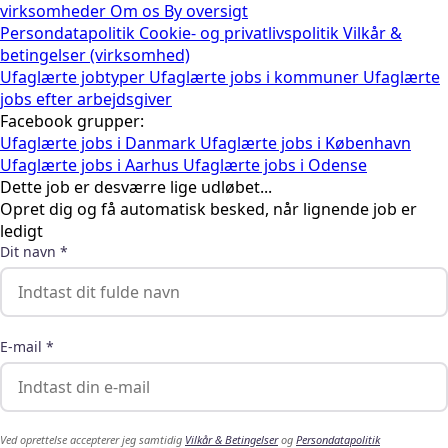
virksomheder
Om os
By oversigt
Persondatapolitik
Cookie- og privatlivspolitik
Vilkår &
betingelser (virksomhed)
Ufaglærte jobtyper
Ufaglærte jobs i kommuner
Ufaglærte
jobs efter arbejdsgiver
Facebook grupper:
Ufaglærte jobs i Danmark
Ufaglærte jobs i København
Ufaglærte jobs i Aarhus
Ufaglærte jobs i Odense
Dette job er desværre lige udløbet...
Opret dig og få automatisk besked, når lignende job er
ledigt
Dit navn *
E-mail *
Ved oprettelse accepterer jeg samtidig
Vilkår & Betingelser
og
Persondatapolitik