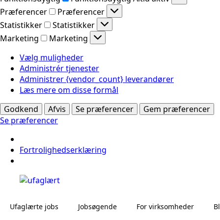
Præferencer
Præferencer
Statistikker
Statistikker
Marketing
Marketing
Vælg muligheder
Administrér tjenester
Administrer {vendor_count} leverandører
Læs mere om disse formål
Godkend
Afvis
Se præferencer
Gem præferencer
Se præferencer
Fortrolighedserklæring
Ufaglærte jobs
Jobsøgende
For virksomheder
B