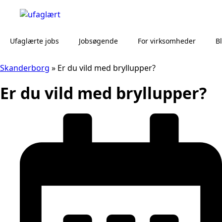
Ufaglærte jobs
Jobsøgende
For virksomheder
B
Skanderborg
»
Er du vild med bryllupper?
Er du vild med bryllupper?