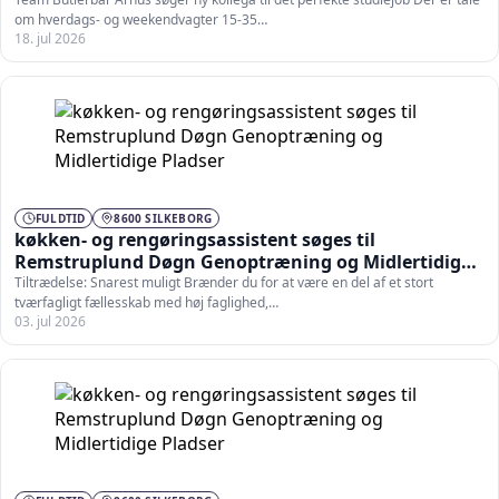
om hverdags- og weekendvagter 15-35…
18. jul 2026
FULDTID
8600 SILKEBORG
køkken- og rengøringsassistent søges til
Remstruplund Døgn Genoptræning og Midlertidige
Pladser
Tiltrædelse: Snarest muligt Brænder du for at være en del af et stort
tværfagligt fællesskab med høj faglighed,…
03. jul 2026