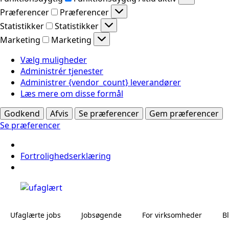
Præferencer
Præferencer
Statistikker
Statistikker
Marketing
Marketing
Vælg muligheder
Administrér tjenester
Administrer {vendor_count} leverandører
Læs mere om disse formål
Godkend
Afvis
Se præferencer
Gem præferencer
Se præferencer
Fortrolighedserklæring
Ufaglærte jobs
Jobsøgende
For virksomheder
B