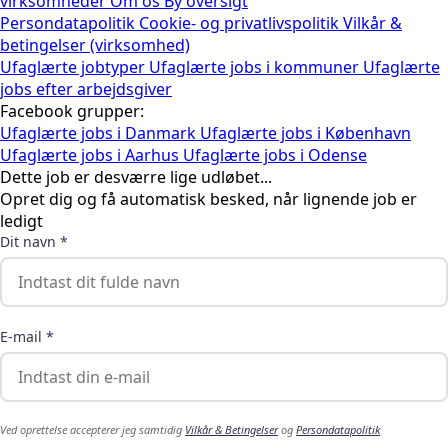
virksomheder
Om os
By oversigt
Persondatapolitik
Cookie- og privatlivspolitik
Vilkår &
betingelser (virksomhed)
Ufaglærte jobtyper
Ufaglærte jobs i kommuner
Ufaglærte
jobs efter arbejdsgiver
Facebook grupper:
Ufaglærte jobs i Danmark
Ufaglærte jobs i København
Ufaglærte jobs i Aarhus
Ufaglærte jobs i Odense
Dette job er desværre lige udløbet...
Opret dig og få automatisk besked, når lignende job er
ledigt
Dit navn *
E-mail *
Ved oprettelse accepterer jeg samtidig
Vilkår & Betingelser
og
Persondatapolitik