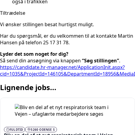
også i trafikken
Tiltrædelse
Vi ønsker stillingen besat hurtigst muligt.
Har du spørgsmål, er du velkommen til at kontakte Martin
Hansen på telefon 25 17 31 78.
Lyder det som noget for dig?
Så send din ansøgning via knappen
“Søg stillingen”
.
https://candidate.hr-manager.net/ApplicationInit.aspx?
cid=1035&ProjectId=146105&DepartmentId=18956&Media
Lignende jobs...
FULDTID
5260 ODENSE S