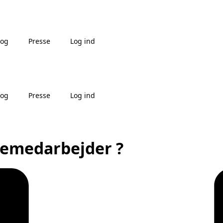
log
Presse
Log ind
log
Presse
Log ind
cemedarbejder ?